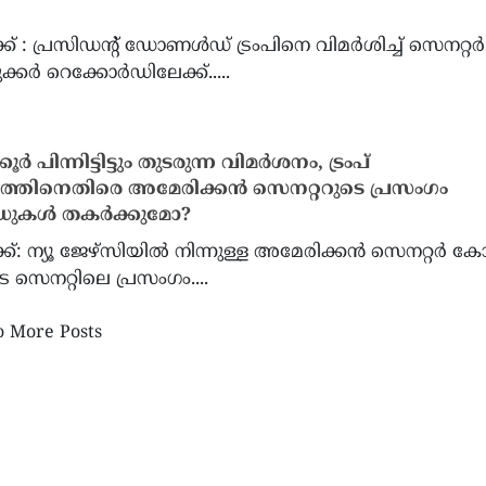
്ക് : പ്രസിഡന്റ് ഡോണള്‍ഡ് ട്രംപിനെ വിമര്‍ശിച്ച് സെനറ്റര്‍
കര്‍ റെക്കോര്‍ഡിലേക്ക്.....
NA 16ാം കൺവൻഷൻ:
നാറ്റോയുടെ ഐക്യം തകർ
ിയായി ഫോർട്ട്
റഷ്യൻ തന്ത്രം; വരും വർഷ
ൂർ പിന്നിട്ടിട്ടും തുടരുന്ന വിമർശനം, ട്രംപ്
ർഡെയിൽ മേയർ ഡീൻ
പുടിൻ ആക്രമിക്കാൻ സാധ്
്തിനെതിരെ അമേരിക്കൻ സെനറ്ററുടെ പ്രസംഗം
ടാലിസും
യുഎസ് രഹസ്യാന്വേഷണ റിപ്
ഡുകൾ തകർക്കുമോ?
ക്: ന്യൂ ജേഴ്‌സിയിൽ നിന്നുള്ള അമേരിക്കൻ സെനറ്റർ ക
 സെനറ്റിലെ പ്രസംഗം....
 More Posts