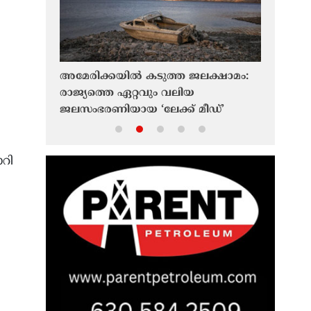
ക്കാൻ
അമേരിക്കയിൽ കടുത്ത ജലക്ഷാമം:
കണ്ടത് ഇ
ങ്ങളിൽ
രാജ്യത്തെ ഏറ്റവും വലിയ
മാത്രം; 
യതയെന്ന്
ജലസംഭരണിയായ ‘ലേക്ക് മീഡ്’
മുജ്തബ
പോർട്ട്
ചരിത്രത്തിലെ ഏറ്റവും താഴ്ന്ന
പ്രസിഡൻ
നിലയിൽ
ോറി