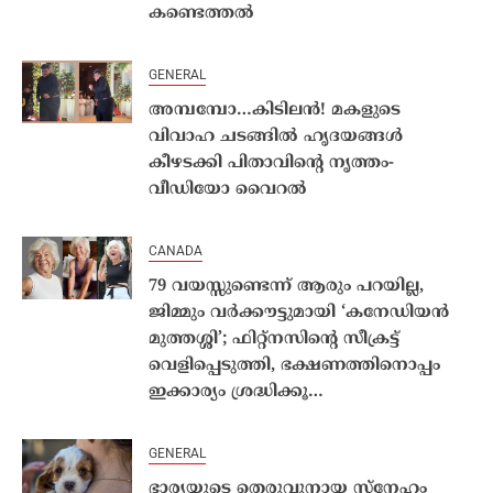
കണ്ടെത്തല്‍
GENERAL
അമ്പമ്പോ…കിടിലൻ! മകളുടെ
വിവാഹ ചടങ്ങിൽ ഹൃദയങ്ങൾ
കീഴടക്കി പിതാവിൻ്റെ നൃത്തം-
വീഡിയോ വൈറൽ
CANADA
79 വയസ്സുണ്ടെന്ന് ആരും പറയില്ല,
ജിമ്മും വർക്കൗട്ടുമായി ‘കനേഡിയൻ
മുത്തശ്ശി’; ഫിറ്റ്നസിൻ്റെ സീക്രട്ട്
വെളിപ്പെടുത്തി, ഭക്ഷണത്തിനൊപ്പം
ഇക്കാര്യം ശ്രദ്ധിക്കൂ…
GENERAL
ഭാര്യയുടെ തെരുവുനായ സ്‌നേഹം