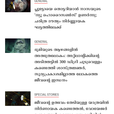
GENERAL
പ്ലൂട്ടോയെ തൊട്ടറിയാൻ നാസയുടെ
‘ന്യൂ ഹൊറൈസൺസ്’ ഉണർന്നു;
ചരിത്ര ദൗത്യം നിർണ്ണായക
ഘട്ടത്തിലേക്ക്
GENERAL
ഭൂമിയുടെ ആഴങ്ങളിൽ
അത്ഭുതലോകം: അറ്റ്‌ലാന്റിക്കിന്റെ
അടിത്തട്ടിൽ 300 ഡിഗ്രി ചൂടുവെള്ളം
കണ്ടെത്തി ശാസ്ത്രജ്ഞർ,
സൂര്യപ്രകാശമില്ലാത്ത ലോകത്തെ
ജീവന്റെ ഇന്ധനം
SPECIAL STORIES
ജീവൻ്റെ ഉത്ഭവം തേടിയുള്ള യാത്രയിൽ
നിർണായക കണ്ടെത്തൽ, വോയേജർ