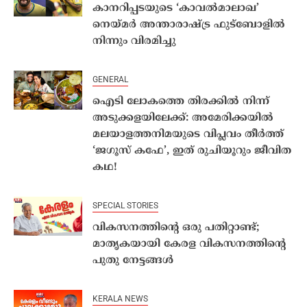
കാനറിപ്പടയുടെ ‘കാവൽമാലാഖ’
നെയ്മർ അന്താരാഷ്ട്ര ഫുട്ബോളിൽ
നിന്നും വിരമിച്ചു
GENERAL
ഐടി ലോകത്തെ തിരക്കിൽ നിന്ന്
അടുക്കളയിലേക്ക്: അമേരിക്കയിൽ
മലയാളത്തനിമയുടെ വിപ്ലവം തീർത്ത്
‘ജഗൂസ് കഫേ’, ഇത് രുചിയൂറും ജീവിത
കഥ!
SPECIAL STORIES
വികസനത്തിൻ്റെ ഒരു പതിറ്റാണ്ട്;
മാതൃകയായി കേരള വികസനത്തിൻ്റെ
പുതു നേട്ടങ്ങൾ
KERALA NEWS