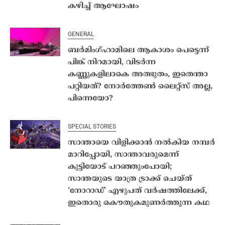
കഴിച്ച് ആഘോഷം
GENERAL
ബർമിംഗ്ഹാമിലെ ആകാശം പെട്ടെന്ന്
പിങ്ക് നിറമായി, വിടർന്ന
കണ്ണുകളിലാകെ അത്ഭുതം, ഇതെന്താ
പറ്റിയത്? നോർത്തേൺ ലൈറ്റ്‌സ് അല്ല,
പിന്നെയോ?
SPECIAL STORIES
സാന്തായെ വിളിക്കാൻ നൽകിയ നമ്പർ
മാറിപ്പോയി, സാന്താവരുമെന്ന്
കുട്ടിയോട് പറഞ്ഞുംപോയി;
സാന്തയുടെ യാത്ര ട്രാക്ക് ചെയ്ത്
‘നോറാഡ്’ എഴുപത് വർഷത്തിലേക്ക്,
ഇതൊരു കൌതുകമുണർത്തുന്ന കഥ