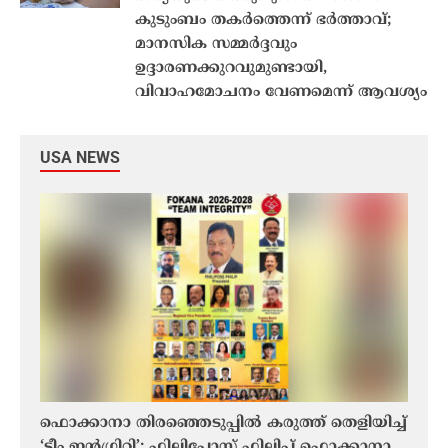
കുടുംബം തകര്‍ത്തെന്ന് ഭര്‍ത്താവ്;
മാനസിക സമ്മര്‍ദ്ദവും
ഉദ്ദാരണക്കുറവുമുണ്ടായി,
വിവാഹമോചനം വേണമെന്ന് ആവശ്യം
USA NEWS
ഫൊക്കാനാ തിരഞ്ഞെടുപ്പിൽ കരുത്ത് തെളിയിച്ച്
യുഎസ
ടതി
‘ടീം ഇൻ്റഗ്രിറ്റി’; ഫിലിപ്പോസ് ഫിലിപ്പ് ഫൊക്കാനാ
അവസാ