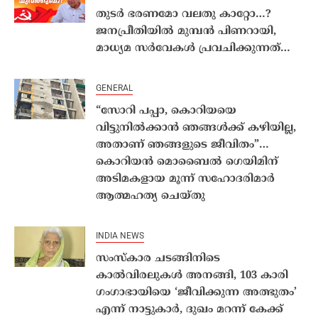
തുടർ ഭരണമോ വലതു കാറ്റോ…?
ജനപ്രീതിയിൽ മുമ്പൻ പിണറായി,
മാധ്യമ സർവേകൾ പ്രവചിക്കുന്നത്…
GENERAL
“സോറി പപ്പാ, കൊറിയയെ
വിട്ടുനിൽക്കാൻ ഞങ്ങൾക്ക് കഴിയില്ല,
അതാണ് ഞങ്ങളുടെ ജീവിതം”…
കൊറിയൻ മൊബൈൽ ഗെയിമിന്
അടിമകളായ മൂന്ന് സഹോദരിമാർ
ആത്മഹത്യ ചെയ്തു
INDIA NEWS
സംസ്കാര ചടങ്ങിനിടെ
കാൽവിരലുകൾ അനങ്ങി, 103 കാരി
ഗംഗാഭായിയെ ‘ജീവിക്കുന്ന അത്ഭുതം’
എന്ന് നാട്ടുകാർ, ദുഖം മറന്ന് കേക്ക്