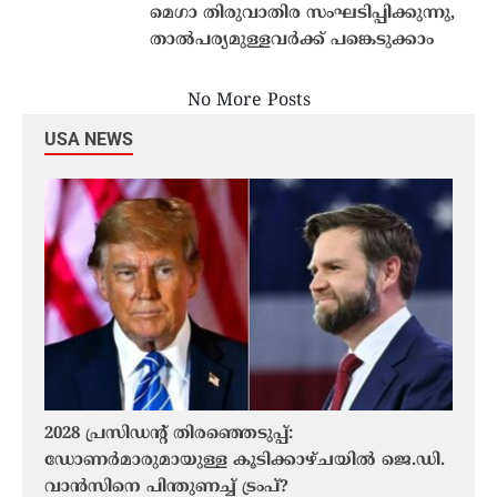
മെഗാ തിരുവാതിര സംഘടിപ്പിക്കുന്നു,
താൽപര്യമുള്ളവർക്ക് പങ്കെടുക്കാം
No More Posts
USA NEWS
2028 പ്രസിഡന്റ് തിരഞ്ഞെടുപ്പ്:
കാല
ഡോണർമാരുമായുള്ള കൂടിക്കാഴ്ചയിൽ ജെ.ഡി.
കാണാ
വാൻസിനെ പിന്തുണച്ച് ട്രംപ്?
കണ്ട