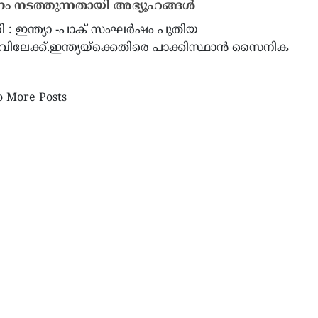
 നടത്തുന്നതായി അഭ്യൂഹങ്ങള്‍
ി : ഇന്ത്യാ -പാക് സംഘര്‍ഷം പുതിയ
വിലേക്ക്.ഇന്ത്യയ്‌ക്കെതിരെ പാക്കിസ്ഥാന്‍ സൈനിക
ൽ ഈസ്റ്റ് സംഘർഷം: ആഗോള
നൈൽസ് റോട്ടറി ക്ലബ്ബിൽ
ിയിൽ എണ്ണവില വീണ്ടും
മുളയാനിക്കുന്നേലിന്റെ
 More Posts
നു; ബ്രെൻ്റ് ക്രൂഡിന് ഒരു
നേതൃത്വത്തിലുള്ള നവനേതൃ
നം വർദ്ധനവ്
സ്ഥാനമേറ്റു