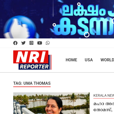
HOME
USA
WORL
TAG: UMA THOMAS
KERALA NE
മഹാ അതി
തോമസ്, ‘