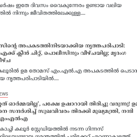
വർഷം ഇതേ ദിവസം വൈകുന്നേരം ഉണ്ടായ വലിയ
 നിന്നും ജീവിതത്തിലേക്കുള്ള....
േണയുടെ പുതിയ
മിസൈൽ ക്ഷാമം ചർച്ചയ
ർ.എൻ.എ ഫ്ലൂ വാക്സിന്
ട്രംപും പ്രതിരോധ സെക്രട്ട
ിന്‍റെ അപകടത്തിനിടയാക്കിയ നൃത്തപരിപാടി:
സിൽ അംഗീകാരം ; നാടകീയ
തമ്മിൽ വാക്കേറ്റമെന്ന റിപ്പോ
്ക് ക്ലീൻ ചിറ്റ്, പൊലീസിനും വീഴ്ചയില്ല; മൃദംഗ
കങ്ങൾക്കൊടുവിൽ എഫ്.ഡി.എ
വൈറ്റ് ഹൗസ്
ീഴ്ച
മതി
: കലൂരില്‍ ഉമ തോമസ് എം.എൽ.എ അപകടത്തിൽ പെടാ
 നൃത്തപരിപാടിയില്‍....
NEWS
്റത് ഓർമ്മയില്ല’, പക്ഷേ ഉഷാറായി തിരിച്ചു വരുന്നു! ഉ
സന്ദർശിച്ച് സുഖവിവരം തിരക്കി മുഖ്യമന്ത്രി, നന്ദി
് എംഎൽഎ
ൊച്ചി കലൂർ സ്റ്റേഡിയത്തിൽ നടന്ന ഗിന്നസ്