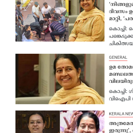
‘നിങ്ങളു
ദിവസം ഉ
മാറ്റി, 
കൊച്ചി: 
പങ്കെടുക്
ചികിത്സയില
GENERAL
ഉമ തോമസ
മണ്ഡലത്ത
വിലയിരുത്
കൊച്ചി: ഗ
വിഐപി ഗ്യ
KERALA NE
അത്രമേൽ
ഇരുന്നു