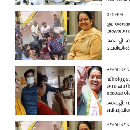
പരിപാടിക്
GENERAL
ഉമ തോമസ്
ആശ്വാസ
കൊച്ചി: 
വേദിയില്‍ 
HEADLINE 
‘മിനിസ്റ
സെഷനിൽ 
തോമസിന
കൊച്ചി: 
ബിന്ദുവിന
HEADLINE 