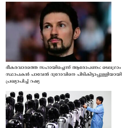
ഭീകരവാദത്തെ സഹായിച്ചെന്ന് ആരോപണം: ടെലഗ്രാം
സ്ഥാപകൻ പാവേൽ ദുറോവിനെ പിടികിട്ടാപ്പുള്ളിയായി
പ്രഖ്യാപിച്ച് റഷ്യ