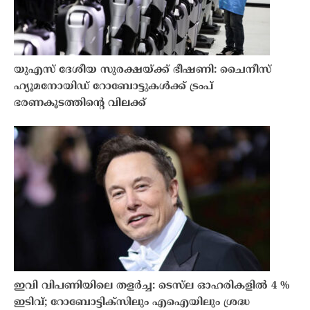
യുഎസ് ദേശീയ സുരക്ഷയ്ക്ക് ഭീഷണി: ചൈനീസ്
ഹ്യൂമനോയിഡ് റോബോട്ടുകൾക്ക് ട്രംപ്
ഭരണകൂടത്തിൻ്റെ വിലക്ക്
ഇവി വിപണിയിലെ തളർച്ച: ടെസ്‌ല ഓഹരികളിൽ 4 %
ഇടിവ്; റോബോട്ടിക്‌സിലും എഐയിലും ശ്രദ്ധ