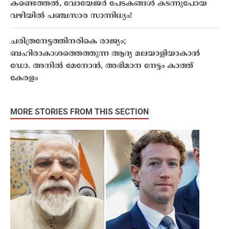
കണ്ടെത്തൽ, വോയേജർ പേടകങ്ങൾ കടന്നുപോയ
വഴിയിൽ പഞ്ചസാര സാന്നിധ്യം!
ചരിത്രനേട്ടത്തിനരികെ രാജ്യം;
ബഹിരാകാശത്തെത്തുന്ന ആദ്യ മലയാളിയാകാൻ
ഡോ. അനിൽ മേനോൻ, അഭിമാന നേട്ടം കാത്ത്
കേരളം
MORE STORIES FROM THIS SECTION