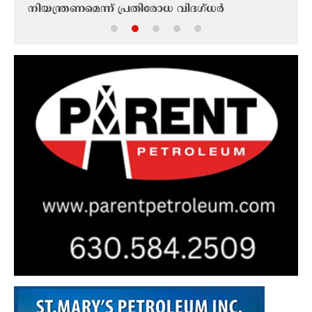
റാൻ
നിയന്ത്രണമെന്ന് പ്രതിരോധ വിദഗ്ധർ
തടവു