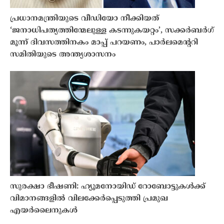
പ്രധാനമന്ത്രിയുടെ വീഡിയോ നീക്കിയത്
‘ജനാധിപത്യത്തിന്മേലുള്ള കടന്നുകയറ്റം’, സക്കർബർഗ്
മൂന്ന് ദിവസത്തിനകം മാപ്പ് പറയണം, പാർലമെൻ്ററി
സമിതിയുടെ അന്ത്യശാസനം
സുരക്ഷാ ഭീഷണി: ഹ്യൂമനോയിഡ് റോബോട്ടുകൾക്ക്
വിമാനങ്ങളിൽ വിലക്കേർപ്പെടുത്തി പ്രമുഖ
എയർലൈനുകൾ