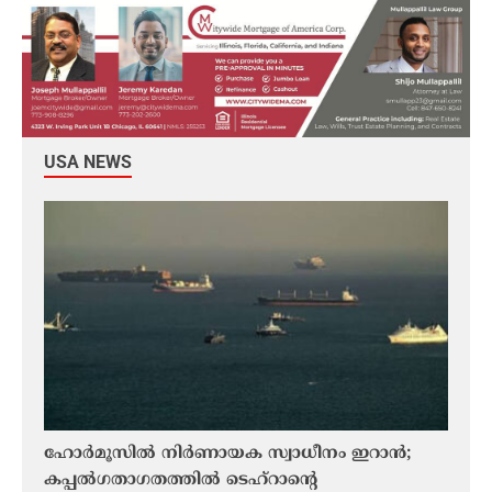
USA NEWS
ഹോർമൂസിൽ നിർണായക സ്വാധീനം ഇറാന്‍;
ഗൾഫ്
കപ്പൽഗതാഗതത്തിൽ ടെഹ്റാന്റെ
ചെയ്