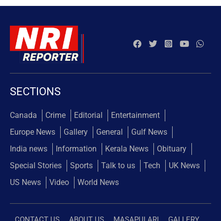
SECTIONS
Canada
Crime
Editorial
Entertainment
Europe News
Gallery
General
Gulf News
India news
Information
Kerala News
Obituary
Special Stories
Sports
Talk to us
Tech
UK News
US News
Video
World News
CONTACT US
ABOUT US
MASAPULARI
GALLERY