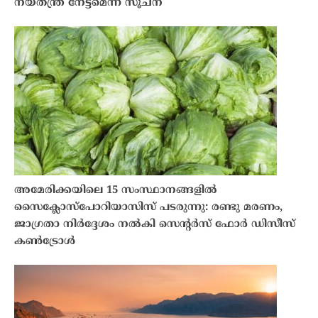
നയതന്ത്ര നേട്ടമെന്ന് സൂചന
അമേരിക്കയിലെ 15 സംസ്ഥാനങ്ങളിൽ
സൈക്ലോസ്പോറിയാസിസ് പടരുന്നു: രണ്ടു മരണം,
ജാഗ്രതാ നിർദ്ദേശം നൽകി സെന്റർസ് ഫോർ ഡിസീസ്
കൺട്രോൾ