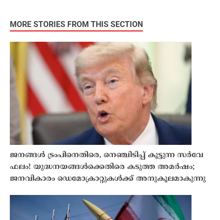
MORE STORIES FROM THIS SECTION
ജനങ്ങൾ ട്രംപിനെതിരെ, നെഞ്ചിടിപ്പ് കൂട്ടുന്ന സർവേ
ഫലം! യുദ്ധനയങ്ങൾക്കെതിരെ കടുത്ത അമർഷം;
ജനവികാരം ഡെമോക്രാറ്റുകൾക്ക് അനുകൂലമാകുന്നു