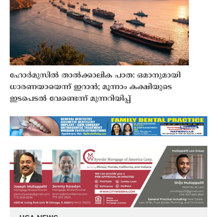
ഹോർമുസിൽ താൽക്കാലിക പാത: ഒമാനുമായി
ധാരണയായെന്ന് ഇറാൻ; മൂന്നാം കക്ഷിയുടെ
ഇടപെടൽ വേണ്ടെന്ന് മുന്നറിയിപ്പ്