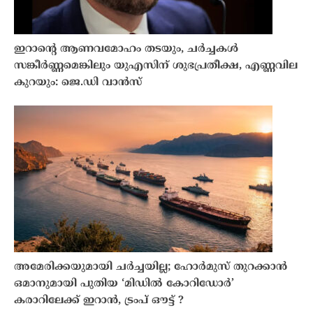
ഇറാൻ്റെ ആണവമോഹം തടയും, ചർച്ചകൾ
സങ്കീർണ്ണമെങ്കിലും യുഎസിന് ശുഭപ്രതീക്ഷ, എണ്ണവില
കുറയും: ജെ.ഡി വാൻസ്
അമേരിക്കയുമായി ചർച്ചയില്ല; ഹോർമുസ് തുറക്കാൻ
ഒമാനുമായി പുതിയ ‘മിഡിൽ കോറിഡോർ’
കരാറിലേക്ക് ഇറാൻ, ട്രംപ് ഔട്ട് ?