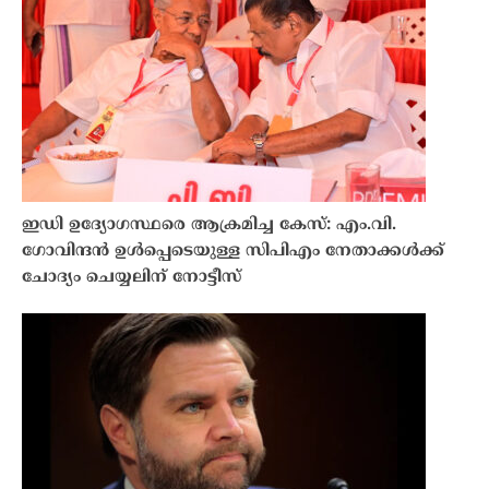
ഇഡി ഉദ്യോഗസ്ഥരെ ആക്രമിച്ച കേസ്: എം.വി.
ഗോവിന്ദൻ ഉൾപ്പെടെയുള്ള സിപിഎം നേതാക്കൾക്ക്
ചോദ്യം ചെയ്യലിന് നോട്ടീസ്