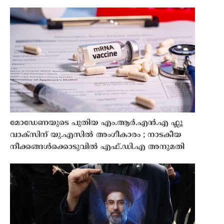
മോഡേണയുടെ പുതിയ എം.ആർ.എൻ.എ ഫ്ലൂ
വാക്സിന് യു.എസിൽ അംഗീകാരം ; നാടകീയ
നീക്കങ്ങൾക്കൊടുവിൽ എഫ്.ഡി.എ അനുമതി