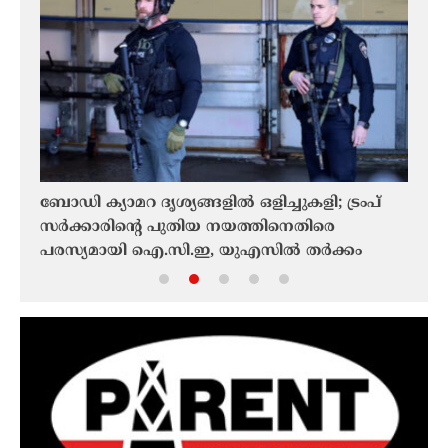
ബോഡി ക്യാമറ ദൃശ്യങ്ങളിൽ ഒളിച്ചുകളി; ട്രംപ്
ഡിജി
സർക്കാരിൻ്റെ പുതിയ നയത്തിനെതിരെ
മീഡി
പരസ്യമായി ഐ.സി.ഇ, യുഎസിൽ തർക്കം
ഭാവി
മുറുകുന്നു