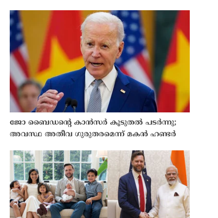
ജോ ബൈഡൻ്റെ കാൻസർ കൂടുതൽ പടർന്നു;
അവസ്ഥ അതീവ ഗുരുതരമെന്ന് മകൻ ഹണ്ടർ