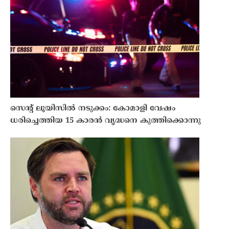
സെൻ്റ് ലൂയിസിൽ നടുക്കം: കോമാളി വേഷം
ധരിച്ചെത്തിയ 15 കാരൻ വൃദ്ധനെ കുത്തിക്കൊന്നു