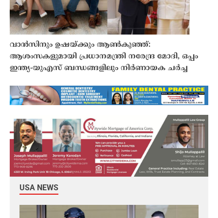
വാൻസിനും ഉഷയ്ക്കും ആൺകുഞ്ഞ്:
ആശംസകളുമായി പ്രധാനമന്ത്രി നരേന്ദ്ര മോദി, ഒപ്പം
ഇന്ത്യ-യുഎസ് ബന്ധങ്ങളിലും നിർണായക ചർച്ച
USA NEWS