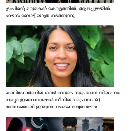
ട്രംപിന്റെ മരുമകന്‍ കേരളത്തിൽ; ആലപ്പുഴയിൽ
ഹൗസ് ബോട്ട് യാത്ര നടത്തുന്നു
കാലിഫോർണിയ ഗവർണറുടെ സുപ്രധാന നിയമനം:
ഡാറ്റാ ഇന്നൊവേഷൻ സീനിയർ പ്രൊഡക്റ്റ്
മാനേജരായി ഇന്ത്യൻ വംശജ ശ്വേത മൗര്യ