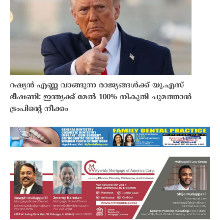
റഷ്യൻ എണ്ണ വാങ്ങുന്ന രാജ്യങ്ങൾക്ക് യു.എസ്
ഭീഷണി: ഇന്ത്യക്ക് മേൽ 100% നികുതി ചുമത്താൻ
ട്രംപിൻ്റെ നീക്കം