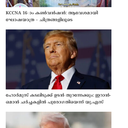
KCCNA 16ാം കൺവൻഷൻ: ആവേശമായി
ഘോഷയാത്ര – ചിത്രങ്ങളിലൂടെ
ഹോർമുസ് കടലിടുക്ക് ഉടൻ തുറന്നേക്കും: ഇറാൻ-
ഒമാൻ ചർച്ചകളിൽ പുരോഗതിയെന്ന് യു.എസ്