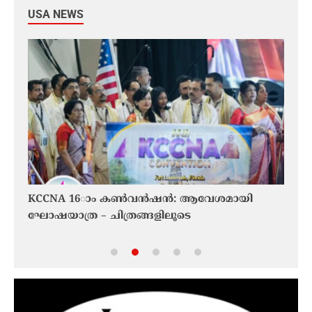
USA NEWS
ഴയിൽ
KCCNA 16ാം കൺവൻഷൻ: ആവേശമായി
ഹോർമ
ഘോഷയാത്ര – ചിത്രങ്ങളിലൂടെ
ഒമാൻ