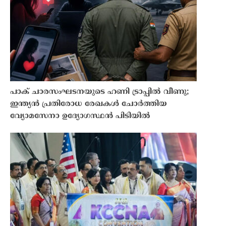
പാക് ചാരസംഘടനയുടെ ഹണി ട്രാപ്പിൽ വീണു;
ഇന്ത്യൻ പ്രതിരോധ രേഖകൾ ചോർത്തിയ
വ്യോമസേനാ ഉദ്യോഗസ്ഥൻ പിടിയിൽ