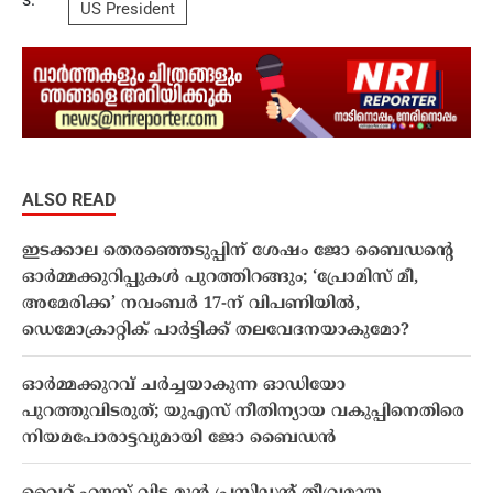
US President
ALSO READ
ഇടക്കാല തെരഞ്ഞെടുപ്പിന് ശേഷം ജോ ബൈഡന്റെ
ഓർമ്മക്കുറിപ്പുകൾ പുറത്തിറങ്ങും; ‘പ്രോമിസ് മീ,
അമേരിക്ക’ നവംബർ 17-ന് വിപണിയിൽ,
ഡെമോക്രാറ്റിക് പാർട്ടിക്ക് തലവേദനയാകുമോ?
ഓർമ്മക്കുറവ് ചർച്ചയാകുന്ന ഓഡിയോ
പുറത്തുവിടരുത്; യുഎസ് നീതിന്യായ വകുപ്പിനെതിരെ
നിയമപോരാട്ടവുമായി ജോ ബൈഡൻ