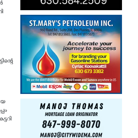
‍
നി
ിന്റെ
ിയ
്പം
ട്ടറി