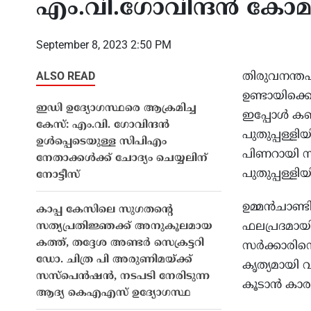
എം.വി.ഗോവിന്ദന്‍ കോമാള
September 8, 2023 2:50 PM
ALSO READ
തിരുവനന്തപ
്റെ
ഇറാനെ അതിന് അനുവദിക്കരുത്,
അമേര
്ച് ലോകം;
ഹോർമുസിൽ ടോൾ പിരിവിനെതിരെ
സൈക്
ഉണ്ടായിക്കൊ
ഇഡി ഉദ്യോഗസ്ഥരെ ആക്രമിച്ച
ധാന ചർച്ചകൾ
ഐക്യരാഷ്ട്രസഭയോട് ആഗോള
രണ്ടു
ഇപ്പോള്‍ ക
കേസ്: എം.വി. ഗോവിന്ദൻ
ഷിപ്പിംഗ് അസോസിയേഷനുകൾ;
നൽകി
പുതുപ്പള്ളി
ഉൾപ്പെടെയുള്ള സിപിഎം
രിക്കും’
ഇറാന് നയതന്ത്ര നേട്ടമെന്ന് സൂചന
കൺട
പിണറായി സര
നേതാക്കൾക്ക് ചോദ്യം ചെയ്യലിന്
പുതുപ്പള്ളിയ
നോട്ടീസ്
ഉമ്മന്‍ചാണ
കാപ്പ കേസിലെ സുഗതന്‍റെ
ഫലപ്രദമായി 
സത്യപ്രതിജ്ഞക്ക് അനുകൂലമായ
കത്ത്, തദ്ദേശ അണ്ടർ സെക്രട്ടറി
സര്‍ക്കാരിന
ഡോ. ചിത്ര പി അരുണിമയ്ക്ക്
കൃത്യമായി 
സസ്പെൻഷൻ, നടപടി നേരിടുന്ന
കൂടാന്‍ കാ
ആദ്യ കെഎഎസ് ഉദ്യോഗസ്ഥ