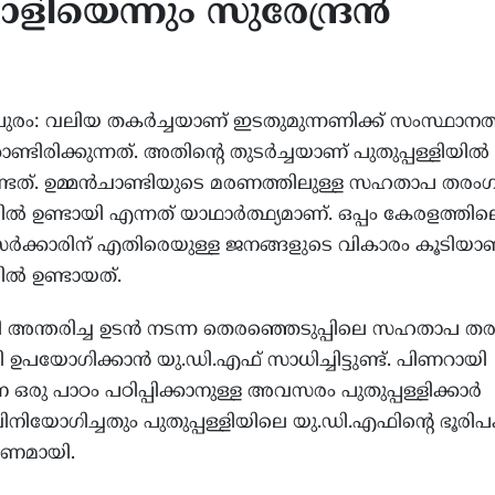
ിയെന്നും സുരേന്ദ്രന്‍
ുരം: വലിയ തകര്‍ച്ചയാണ് ഇടതുമുന്നണിക്ക് സംസ്ഥാനത്
ിക്കയിലെ 15 സംസ്ഥാനങ്ങളിൽ
ജനങ്ങൾ ട്രംപിനെതിരെ, നെഞ
ലോസ്പോറിയാസിസ് പടരുന്നു:
കൂട്ടുന്ന സർവേ ഫലം!
ണ്ടിരിക്കുന്നത്. അതിന്റെ തുടര്‍ച്ചയാണ് പുതുപ്പള്ളിയില്‍
 മരണം, ജാഗ്രതാ നിർദ്ദേശം
യുദ്ധനയങ്ങൾക്കെതിരെ ക
ണ്ടത്. ഉമ്മന്‍ചാണ്ടിയുടെ മരണത്തിലുള്ള സഹതാപ തരം
 സെന്റർസ് ഫോർ ഡിസീസ്
അമർഷം; ജനവികാരം
യില്‍ ഉണ്ടായി എന്നത് യാഥാര്‍ത്ഥ്യമാണ്. ഒപ്പം കേരളത്തില
്രോൾ
ഡെമോക്രാറ്റുകൾക്ക്
്‍ക്കാരിന് എതിരെയുള്ള ജനങ്ങളുടെ വികാരം കൂടിയാ
അനുകൂലമാകുന്നു
ില്‍ ഉണ്ടായത്.
്ടി അന്തരിച്ച ഉടന്‍ നടന്ന തെരഞ്ഞെടുപ്പിലെ സഹതാപ ത
ഉപയോഗിക്കാന്‍ യു.ഡി.എഫ് സാധിച്ചിട്ടുണ്ട്. പിണറായി
െ ഒരു പാഠം പഠിപ്പിക്കാനുള്ള അവസരം പുതുപ്പള്ളിക്കാര്‍
വിനിയോഗിച്ചതും പുതുപ്പള്ളിയിലെ യു.ഡി.എഫിന്റെ ഭൂരിപ
രണമായി.