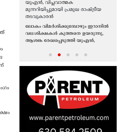
ലോകം വിമർശിക്കുമ്പോഴും ഇറാനിൽ
ത്
്ചിടിപ്പ്
ആശ്വാസമി
വധശിക്ഷകൾ കുത്തനെ ഉയരുന്നു,
വെളിപ്പെ
ആശങ്ക രേഖപ്പെടുത്തി യുഎൻ,
ടുത്ത
‘ഇറാനുമ
വിപ്ലവാത്മക മുന്നറിയിപ്പുമായി പ്രമുഖ
ഗം
സങ്കീർണ്
രാഷ്ട്രീയ തടവുകാരൻ
െ
സമയമെടുക
ണ്
രംഗം
ക്ഷം