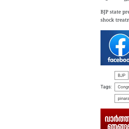
BJP state p
shock treat
BJP
Tags:
Cong
pinara