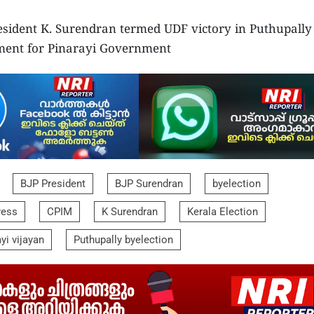
resident K. Surendran termed UDF victory in Puthupally
ment for Pinarayi Government
BJP President
BJP Surendran
byelection
ress
CPIM
K Surendran
Kerala Election
yi vijayan
Puthupally byelection