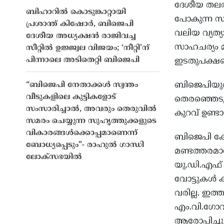
ദേശീയ തലത്
ബിഹാറിൽ കൊടുങ്കാറ്റായി
പോകുന്ന സാ
പ്രശാന്ത് കിഷോർ, ബിജെപി
വലിയ വ്യത്യ
ദേശീയ അധ്യക്ഷൻ രാജിവച്ച
സാഹചര്യം 
സീറ്റിൽ ഉജ്ജ്വല വിജയം; ‘നീറ്റി’ന്
പിന്നാലെ അടിതെറ്റി ബിജെപി
ഇടതുപക്ഷത
ബിജെപിയുടെ
“ബിജെപി നേതാക്കൾ സ്വന്തം
വീടുകളിലെ കുട്ടികളോട്
തെരഞ്ഞെടുപ
സംസാരിച്ചാൽ, അവരും തെരുവിൽ
കുറവ് ഉണ്ടാ
സമരം ചെയ്യുന്ന സുഹൃത്തുക്കളുടെ
വികാരങ്ങൾക്കൊപ്പമാണെന്ന്
ബിജെപി കോണ്
ബോധ്യപ്പെടും”- രാഹുൽ ഗാന്ധി
മണ്ടത്തരമാണ
ലോക്‌സഭയിൽ
യു.ഡി.എഫ് 
വോട്ടുകള്‍ 
വരില്ല. ഇത
എം.വി.ഗോവി
ആരോപിച്ചു