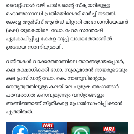
വൈറ്റ്‌ഹാൾ വഴി പാർലമെന്റ് സ്‌ക്വയറിലുള്ള
മഹാത്മാഗാന്ധി പ്രതിമയിലേക്ക് മാർച്ച് നടത്തി.
കേരള ആർട്സ് ആൻഡ് ലിറ്റററി അസോസിയേഷൻ
(കല) യുകെയിലെ ഡോ. ഹേമ സന്തോഷ്
ഏകോപിപ്പിച്ച കേരള ഗ്രൂപ്പ് വാക്കത്തോണിൽ
ശ്രദ്ധേയ സാന്നിധ്യമായി.
വനിതകൾ വാക്കത്തോണിലെ താരങ്ങളായപ്പോൾ,
കല രക്ഷാധികാരി ഡോ. സുകുമാരൻ നായരുടെയും
കല പ്രസിഡന്റ് ഡോ. കെ. നാണുവിന്റെയും
നേതൃത്വത്തിലുള്ള കലയിലെ പുരുഷ അംഗങ്ങൾ
പരമ്പരാഗത കസവുമുണ്ടും വസ്ത്രങ്ങളും
അണിഞ്ഞാണ് സ്ത്രീകളെ പ്രോൽസാഹിപ്പിക്കാൻ
എത്തിയത്.