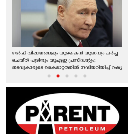
ഗൾഫ് വിഷയങ്ങളും യുക്രൈൻ യുദ്ധവും ചർച്ച
അബ്ര
ചെയ്ത് പുടിനും യുഎഇ പ്രസിഡന്റും;
നീക്
റാൻ
തടവുകാരുടെ കൈമാറ്റത്തിൽ നന്ദിയറിയിച്ച് റഷ്യ
ഈ ഭയ
നിശബ