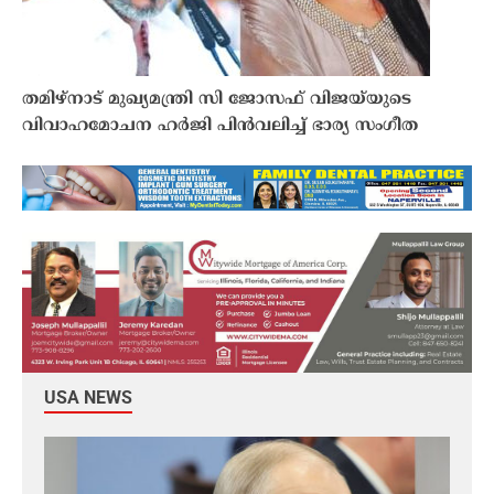
തമിഴ്നാട് മുഖ്യമന്ത്രി സി ജോസഫ് വിജയ്‌യുടെ
വിവാഹമോചന ഹർജി പിൻവലിച്ച് ഭാര്യ സംഗീത
USA NEWS