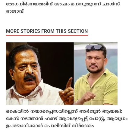
രോഗനിര്‍ണയത്തിന് ശേഷം മനസുതുറന്ന്‌ ചാള്‍സ്
രാജാവ്
MORE STORIES FROM THIS SECTION
കൈയിൽ നയാപ്പൈസയില്ലെന്ന് അർജുൻ ആയങ്കി;
കേസ് നടത്താൻ ഫണ്ട് ആവശ്യപ്പെട്ട് പോസ്റ്റ്, ആയുധം
ഉപയോഗിക്കാൻ പൊലീസിന് നിർദേശം