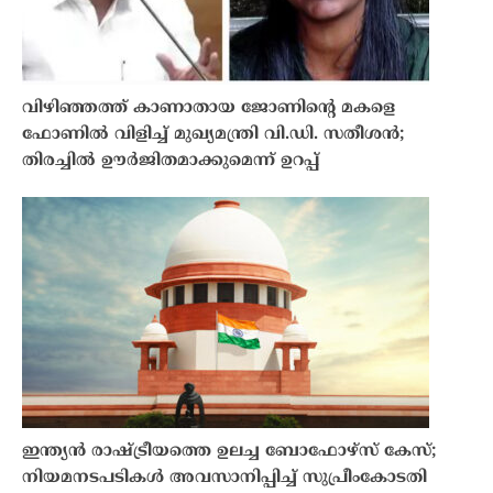
വിഴിഞ്ഞത്ത് കാണാതായ ജോണിന്റെ മകളെ
ഫോണിൽ വിളിച്ച് മുഖ്യമന്ത്രി വി.ഡി. സതീശൻ;
തിരച്ചിൽ ഊർജിതമാക്കുമെന്ന് ഉറപ്പ്
ഇന്ത്യൻ രാഷ്ട്രീയത്തെ ഉലച്ച ബോഫോഴ്‌സ് കേസ്;
നിയമനടപടികൾ അവസാനിപ്പിച്ച് സുപ്രീംകോടതി