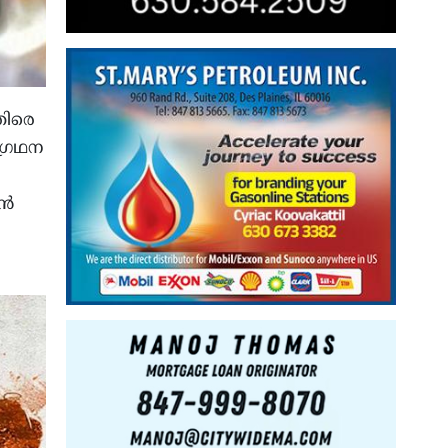
തിരെ
്ഗ്രഥന
ിൻ