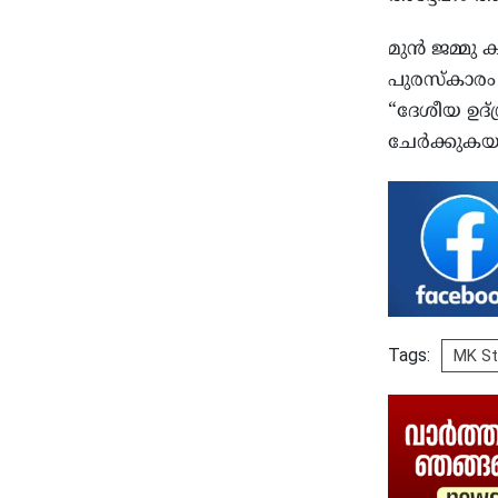
മുൻ ജമ്മു 
പുരസ്കാരം 
“ദേശീയ ഉദ്
ചേർക്കുകയു
Tags:
MK St