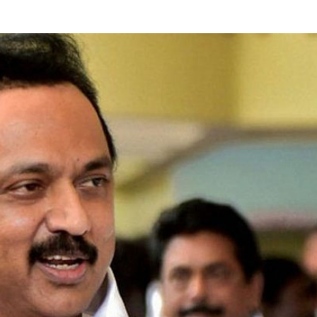
സിൽ ഗിന്നസ് റെക്കോഡ് നേട്ടം,
ഇറാൻ ഒപ്പമുണ്ട്, പലസ്തീ
്തിലെ ഏറ്റവും പ്രായം കുറഞ്ഞ
നേതൃത്വത്തിന്‍റെ ഏത്
ഷ പ്രൊഫസറായി നഥാൻ
തീരുമാനത്തിനും പൂർണ്ണ പ
സ്
ഹമാസ് നേതാവുമായി സംസാ
പ്രസിഡന്‍റ് മസൂദ് പെസഷ