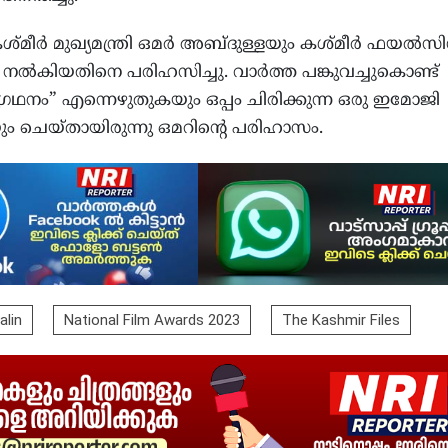
കശ്മീർ മുഖ്യമന്ത്രി ഒമർ അബ്ദുള്ളയും കശ്മീർ ഫയൽസി
നൽകിയതിനെ പരിഹസിച്ചു. വാർത്ത പങ്കുവച്ചുകൊണ്ട്
ഗ്രഥനം” എന്നെഴുതുകയും ഒപ്പം ചിരിക്കുന്ന ഒരു ഇമോജി
ം ചെയ്തായിരുന്നു ഒമറിന്റെ പരിഹാസം.
alin
National Film Awards 2023
The Kashmir Files