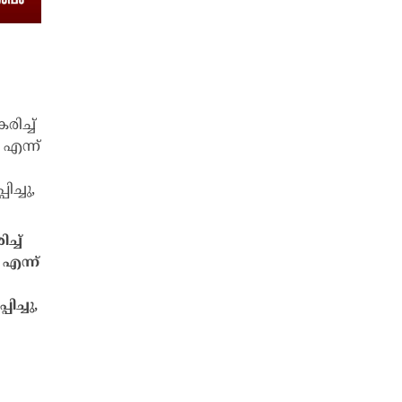
്ച്
എന്ന്
ിച്ചു,