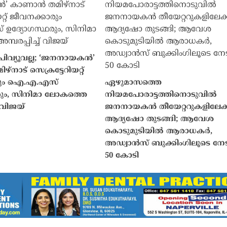
ിവ്യൂവല്ല; ‘ജനനായകന്‍’
‌നാട് സെക്രട്ടേറിയറ്റ്
രും ഐ.എ.എസ്
ഏഴുമാസത്തെ
രും, സിനിമാ ലോകത്തെ
നിയമപോരാട്ടത്തിനൊടുവില്‍
് വിജയ്
ജനനായകന്‍ തീയേറ്ററുകളിലേക്ക്
ആദ്യഷോ തുടങ്ങി; ആവേശ
കൊടുമുടിയില്‍ ആരാധകര്‍,
അഡ്വാൻസ് ബുക്കിംഗിലൂടെ നേ
50 കോടി