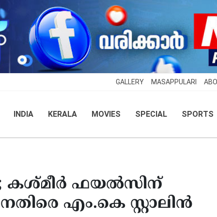
GALLERY
MASAPPULARI
ABO
INDIA
KERALA
MOVIES
SPECIAL
SPORTS
യം’; കശ്മീർ ഫയൽസിന്
തിരെ എം.കെ സ്റ്റാലിൻ