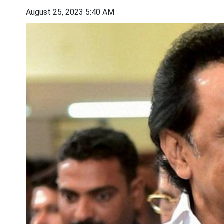
August 25, 2023 5:40 AM
പിന്‍റെ
അമേരിക്കൻ ഭാഗത്ത് നിന്നും
18 വയ
ഗൾഫ്
അനുകൂല സൂചനകൾ, ചർച്ചകളിൽ
ലോകത
 കടലിടുക്കിൽ
പുരോഗതിയെന്ന് വിദേശകാര്യ
പുരു
ലെ!
സെക്രട്ടറി മാർക്കോ റൂബിയോ;
തോമ
നിർണായക കരാർ ഉടൻ?