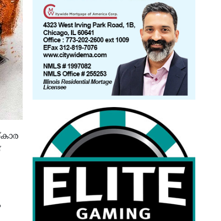
സ്കാര
്
ം