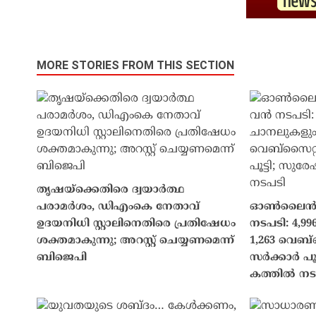
MORE STORIES FROM THIS SECTION
തൃഷയ്ക്കെതിരെ ദ്വയാർത്ഥ
പരാമർശം, ഡിഎംകെ നേതാവ്
ഓൺലൈൻ പ
ഉദയനിധി സ്റ്റാലിനെതിരെ പ്രതിഷേധം
നടപടി: 4,99
ശക്തമാകുന്നു; അറസ്റ്റ് ചെയ്യണമെന്ന്
1,263 വെബ്‌
ബിജെപി
സർക്കാർ പൂ
കത്തിൽ നട