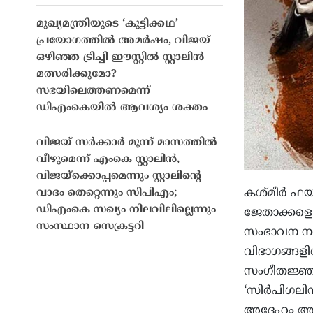
മുഖ്യമന്ത്രിയുടെ ‘കുട്ടിക്കഥ’
പ്രയോഗത്തിൽ അമർഷം, വിജയ്
ഒഴിഞ്ഞ ട്രിച്ചി ഈസ്റ്റിൽ സ്റ്റാലിൻ
മത്സരിക്കുമോ?
സഭയിലെത്തണമെന്ന്
ഡിഎംകെയിൽ ആവശ്യം ശക്തം
വിജയ് സർക്കാർ മൂന്ന് മാസത്തിൽ
വീഴുമെന്ന് എംകെ സ്റ്റാലിൻ,
വിജയ്ക്കൊപ്പമെന്നും സ്റ്റാലിന്‍റെ
കശ്മീർ ഫയൽ
വാദം തെറ്റെന്നും സിപിഎം;
ഡിഎംകെ സഖ്യം നിലവിലില്ലെന്നും
ജേതാക്കളെ അഭ
സംസ്ഥാന സെക്രട്ടറി
സംഭാവന നൽ
വിഭാഗങ്ങള
സംഗീതജ്ഞൻ
‘സിർപിഗലി
അദ്ദേഹം അഭി