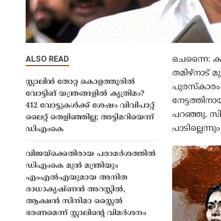
ALSO READ
ചെന്നൈ: ക
തമിഴ്നാട് മ
സ്റ്റാലിൻ തോറ്റ കൊളത്തൂരിൽ
പുരസ്കാരം 
വോട്ടിങ് യന്ത്രങ്ങളിൽ കൃത്രിമം?
നേട്ടത്തിന
412 വോട്ടുകൾക്ക് ശേഷം വിവിപാറ്റ്
പറഞ്ഞു. സി
ലൈറ്റ് തെളിഞ്ഞില്ല; അട്ടിമറിയെന്ന്
പാടില്ലെന്നു
ഡിഎംകെ
വിജയ്ക്കെതിരായ പരാമർശത്തിൽ
ഡിഎംകെ മുൻ മന്ത്രിയും
എംഎൽഎയുമായ അനിത
രാധാകൃഷ്ണൻ അറസ്റ്റിൽ,
ആക്ഷൻ സിനിമാ സ്റ്റൈൽ
ഭരണമെന്ന് സ്റ്റാലിന്റെ വിമർശനം