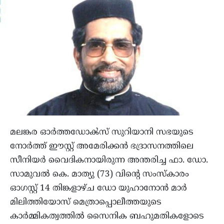
മലങ്കര ഓർത്തഡോൿസ് സുറിയാനി സഭയുടെ
നോർത്ത് ഈസ്റ്റ് അമേരിക്കൻ ഭദ്രാസനത്തിലെ
സീനിയർ വൈദികനായിരുന്ന അന്തരിച്ച ഫാ. ഡോ.
സാമുവൽ കെ. മാത്യു (73) വിന്റെ സംസ്‌കാരം
ഓഗസ്റ്റ് 14 തിങ്കളാഴ്ച ഡോ യുഹാനോന്‍ മാര്‍
മിലിത്തിയോസ് മെത്രാപ്പൊലീത്തയുടെ
കാര്‍മ്മികത്വത്തില്‍ സൈനിക ബഹുമതികളോടെ