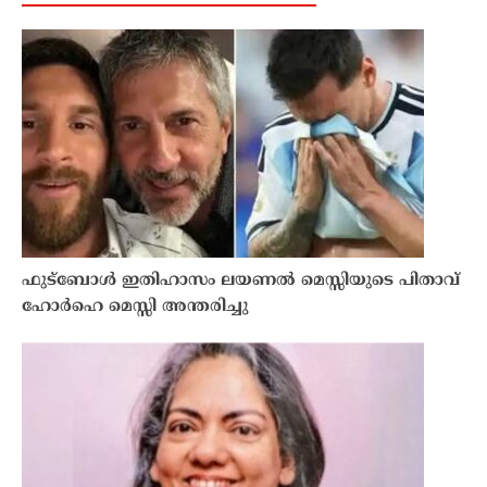
ഫുട്ബോൾ ഇതിഹാസം ലയണൽ മെസ്സിയുടെ പിതാവ്
ഹോർഹെ മെസ്സി അന്തരിച്ചു