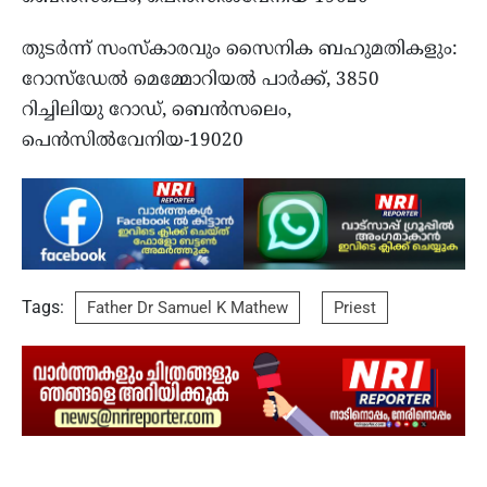
തുടർന്ന് സംസ്‌കാരവും സൈനിക ബഹുമതികളും:
റോസ്‌ഡേൽ മെമ്മോറിയല്‍ പാര്‍ക്ക്, 3850
റിച്ചിലിയു റോഡ്, ബെന്‍സലെം,
പെന്‍സിൽവേനിയ-19020
Tags:
Father Dr Samuel K Mathew
Priest