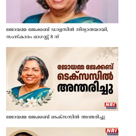
ജോയമ്മ ജേക്കബ് ഡാളസിൽ നിര്യാതയായി,
സംസ്കാരം ഓഗസ്റ്റ് 8 ന്
ജോയമ്മ ജേക്കബ് ടെക്സസിൽ അന്തരിച്ചു