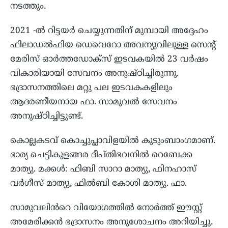
നടത്തും.
2021 -ൽ റിട്ടയർ ചെയ്യുന്നതിന് മുമ്പായി അദ്ദേഹം
ഫിലാഡൽഫിയ ഡെവെറോ അവന്യുവിലുള്ള സെന്റ്
മേരിസ് ഓർത്തഡോക്സ് ഇടവകയിൽ 23 വർഷം
വികാരിയായി സേവനം അനുഷ്ഠിച്ചിരുന്നു.
ഭദ്രാസനത്തിലെ മറ്റു പല ഇടവകകളിലും
ആദരണീയനായ ഫാ. സാമുവൽ സേവനം
അനുഷ്ഠിച്ചിട്ടുണ്ട്.
കൊല്ലകടവ് കൊച്ചുപ്ലാവിളയിൽ കുടുംബാംഗമാണ്.
ഭാര്യ ചെട്ടികുളങ്ങര ദീപ്തിഭവനിൽ റെബേക്ക
മാത്യു. മക്കൾ: ഫിബി സാറാ മാത്യു, ഫിനഹാസ്
വർഗീസ് മാത്യു, ഫിൽബി കോശി മാത്യു. ഫാ.
സാമുവലിൻറെ വിയോഗത്തിൽ നോർത്ത് ഈസ്റ്റ്
അമേരിക്കൻ ഭദ്രാസനം അനുശോചനം അറിയിച്ചു.