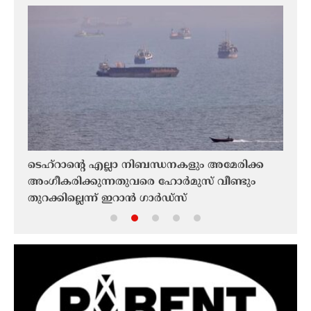
ടെഹ്‌റാൻ്റെ എല്ലാ നിബന്ധനകളും അമേരിക്ക
യുഎ
;
അംഗീകരിക്കുന്നതുവരെ ഹോർമുസ് വീണ്ടും
വിട്
്?
തുറക്കില്ലെന്ന് ഇറാൻ ഗാർഡ്സ്
ആദ്യ
നീക്