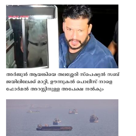
അർജുൻ ആയങ്കിയെ തലശ്ശേരി സ്‌പെഷ്യൽ സബ്
ജയിലിലേക്ക് മാറ്റി, ഊന്നുകൽ പൊലീസ് നാളെ
ഫോർമൽ അറസ്റ്റിനുള്ള അപേക്ഷ നൽകും