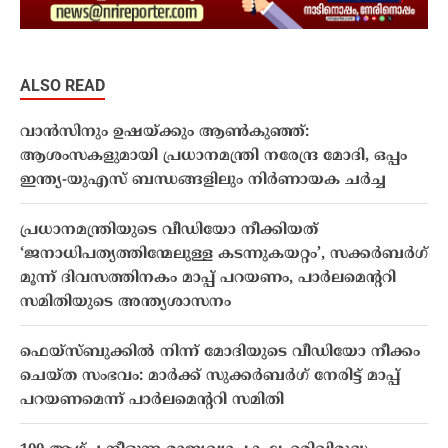
ALSO READ
വാൻസിനും ഉഷയ്ക്കും ആൺകുഞ്ഞ്:
ആശംസകളുമായി പ്രധാനമന്ത്രി നരേന്ദ്ര മോദി, ഒപ്പം
ഇന്ത്യ-യുഎസ് ബന്ധങ്ങളിലും നിർണായക ചർച്ച
പ്രധാനമന്ത്രിയുടെ വീഡിയോ നീക്കിയത്
‘ജനാധിപത്യത്തിന്മേലുള്ള കടന്നുകയറ്റം’, സക്കർബർഗ്
മൂന്ന് ദിവസത്തിനകം മാപ്പ് പറയണം, പാർലമെൻ്ററി
സമിതിയുടെ അന്ത്യശാസനം
ഫെയ്‌സ്ബുക്കിൽ നിന്ന് മോദിയുടെ വീഡിയോ നീക്കം
ചെയ്ത സംഭവം: മാർക്ക് സുക്കർബർഗ് നേരിട്ട് മാപ്പ്
പറയണമെന്ന് പാർലമെന്ററി സമിതി