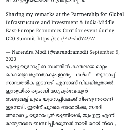
ജി 20 ഉച്ചകോടിയില്‍ പ്രഖ്യാപിച്ചത്.
Sharing my remarks at the Partnership for Global
Infrastructure and Investment & India-Middle
East-Europe Economics Corridor event during
G20 Summit.
https://t.co/Ez9sbdY49W
— Narendra Modi (@narendramodi)
September 9,
2023
ഏഷ്യ യൂറോപ്പ് ബന്ധത്തില്‍ കാതലായ മാറ്റം
കൊണ്ടുവരുന്നതാകും ഇന്ത്യ – ഗള്‍ഫ് – യൂറോപ്പ്
സാമ്പത്തിക ഇടനാഴി എന്നാണ് വിലയിരുത്തല്‍.
ഇന്ത്യയില്‍ തുടങ്ങി മധ്യപൂര്‍വേഷ്യന്‍
രാജ്യങ്ങളിലൂടെ യൂറോപ്പിലേക്ക് നീങ്ങുന്നതാണ്
ഇടനാഴി. ഇതിന് പുറമെ അമേരിക്ക, സൗദി
അറേബ്യ, യൂറോപ്യന്‍ യൂണിയന്‍, യുഎഇ എന്നീ
രാജ്യങ്ങളെ ബന്ധിപ്പിക്കുന്നതിനായി റെയില്‍വേ,