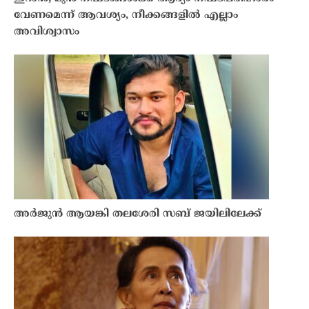
വേണമെന്ന് ആവശ്യം, നീക്കങ്ങളിൽ എല്ലാം
അവിശ്വാസം
അർജുൻ ആയങ്കി തലശേരി സബ് ജയിലിലേക്ക്