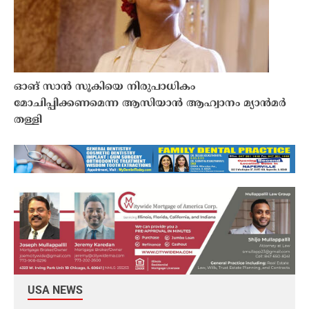
ഓങ് സാൻ സൂകിയെ നിരുപാധികം
മോചിപ്പിക്കണമെന്ന ആസിയാൻ ആഹ്വാനം മ്യാൻമർ
തള്ളി
USA NEWS