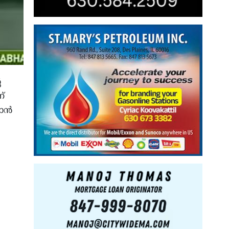
െ
ന്
ന്‍