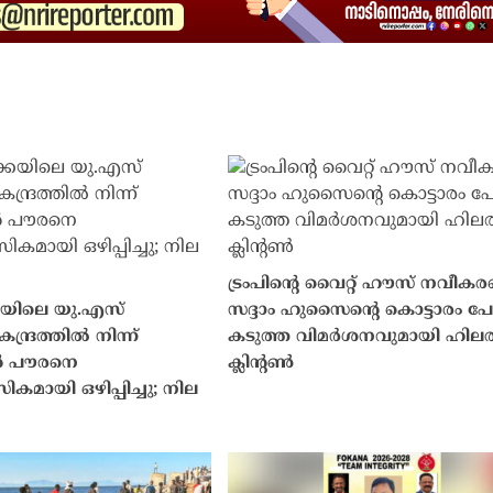
ട്രംപിൻ്റെ വൈറ്റ് ഹൗസ് നവീക
ക്കയിലെ യു.എസ്
സദ്ദാം ഹുസൈൻ്റെ കൊട്ടാരം പ
ദ്രത്തിൽ നിന്ന്
കടുത്ത വിമർശനവുമായി ഹിലര
ൻ പൗരനെ
ക്ലിൻ്റൺ
ായി ഒഴിപ്പിച്ചു; നില