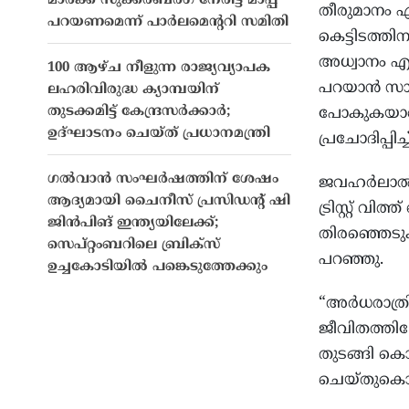
മാർക്ക് സുക്കർബർഗ് നേരിട്ട് മാപ്പ്
തീരുമാനം എ
പറയണമെന്ന് പാർലമെന്ററി സമിതി
കെട്ടിടത്തി
അധ്വാനം എ
100 ആഴ്ച നീളുന്ന രാജ്യവ്യാപക
പറയാന്‍ സാധി
ലഹരിവിരുദ്ധ ക്യാമ്പയിന്
തുടക്കമിട്ട് കേന്ദ്രസർക്കാർ;
പോകുകയാണ്.
ഉദ്ഘാടനം ചെയ്ത് പ്രധാനമന്ത്രി
പ്രചോദിപ്പിച
ഗൽവാൻ സംഘർഷത്തിന് ശേഷം
ജവഹര്‍ലാല്‍
ആദ്യമായി ചൈനീസ് പ്രസിഡൻ്റ് ഷി
ട്രിസ്റ്റ് വി
ജിൻപിങ് ഇന്ത്യയിലേക്ക്;
തിരഞ്ഞെടുക്
സെപ്റ്റംബറിലെ ബ്രിക്സ്
പറഞ്ഞു.
ഉച്ചകോടിയിൽ പങ്കെടുത്തേക്കും
“അര്‍ധരാത്ര
ജീവിതത്തിലേ
തുടങ്ങി ക
ചെയ്തുകൊണ്ട