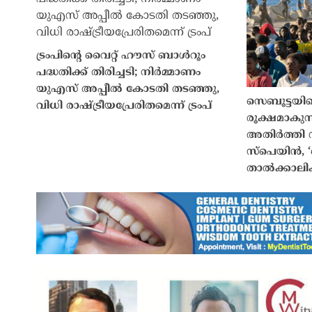
ട്രംപിൻ്റെ വൈറ്റ് ഹൗസ് ബാൾറൂം
പദ്ധതിക്ക് തിരിച്ചടി; നിർമ്മാണം
യുഎസ് അപ്പീൽ കോടതി തടഞ്ഞു,
സെബൂട്ടയിലെ
വിധി രാഷ്ട്രീയപ്രേരിതമെന്ന് ട്രംപ്
രൂക്ഷമാകുന്
അതിർത്തി ന
സ്പെയിൻ, 
താൽക്കാലികമ