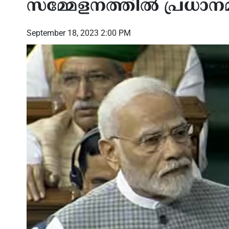
സമ്മേളനത്തിൽ പ്രധാനമന
September 18, 2023 2:00 PM
ലിന് ഫോമാ
16-ാമത് KCCNA കൺവെൻഷന്‍:
ഷിക്
 അവാർഡ്’
പാരമ്പര്യത്തിന്റെയും
അമ്പ
സംസ്കാരത്തിന്റെയും തനിമ ചാർത്തി
ജീർണ്
ഘോഷയാത്രയും കലാ പരിപാടികളും