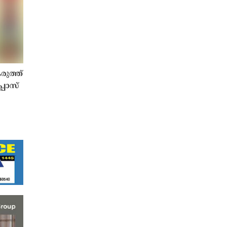
ുത്ത്
പ്പോസ്