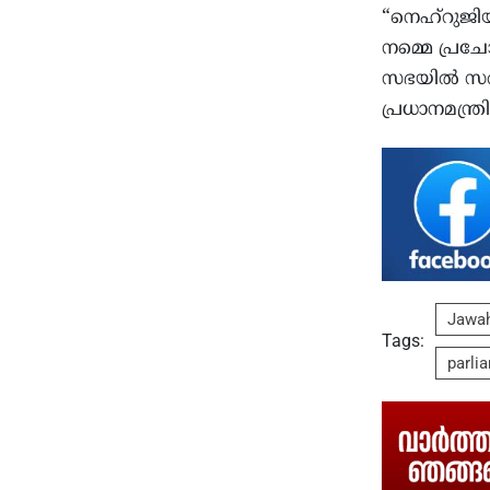
“നെഹ്റുജിയു
നമ്മെ പ്രച
സഭയില്‍ സര്
പ്രധാനമന്ത്
Jawah
Tags:
parli