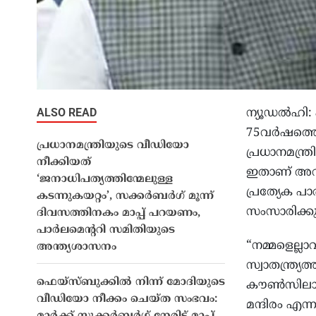
ALSO READ
ന്യൂഡൽഹി: പ
75വര്‍ഷത്തെ 
പ്രധാനമന്ത്രിയുടെ വീഡിയോ
പ്രധാനമന്ത്
നീക്കിയത്
ഇതാണ് അവസര
‘ജനാധിപത്യത്തിന്മേലുള്ള
പ്രത്യേക പാ
കടന്നുകയറ്റം’, സക്കർബർഗ് മൂന്ന്
സംസാരിക്കുക
ദിവസത്തിനകം മാപ്പ് പറയണം,
പാർലമെൻ്ററി സമിതിയുടെ
“നമ്മളെല്ല
അന്ത്യശാസനം
സ്വാതന്ത്ര്യത
ഫെയ്‌സ്ബുക്കിൽ നിന്ന് മോദിയുടെ
കൗണ്‍സിലായി
വീഡിയോ നീക്കം ചെയ്ത സംഭവം:
മന്ദിരം എന്ന