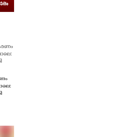
രണം
ോലെ:
ി