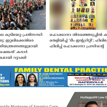
 കുടിയേറ്റ പ്രതിസന്ധി
ഫൊക്കാനാ തിരഞ്ഞെടുപ്പിൽ കര
നു; ഇറ്റലിക്കെതിരെ
തെളിയിച്ച് ‘ടീം ഇൻ്റഗ്രിറ്റി’; ഫിലി
ിയന്ത്രണങ്ങളുമായി
ഫിലിപ്പ് ഫൊക്കാനാ പ്രസിഡൻ്റ്
‘ഷെങ്കൻ’ കരാർ
ായി റദ്ദാക്കി