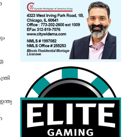
ഈ
ും
‘എ
ത്രി
ന്ത്യ
ന