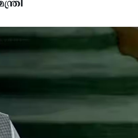
്ത്രി
കാഗോയിൽ ഫ്യൂണറൽ ഹോമിൽ
ഫൊക്കാന സാഹിത്യസമ്മ
തിലധികം മൃതദേഹങ്ങൾ
ഉദ്ഘാടനം ചെയ്ത് അടൂർ
ണിച്ച നിലയിൽ കണ്ടെത്തി
ഗോപാലകൃഷ്‌ണൻ, മലയാ
മാതൃഭാഷയെ ഹൃദയത്തോട്
സംരക്ഷിക്കണമെന്ന് അടൂ