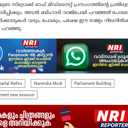
ടെ സ്‌ട്രോക്ക് ഓഫ് മിഡ്നൈറ്റ് പ്രസംഗത്തിന്റെ പ്രതിധ്വ
ോദിപ്പിക്കും. അടല്‍ ബിഹാരി വാജ്പേയി പറഞ്ഞത് പോ
‍ക്കാരുകള്‍ വരും, പോകും, പക്ഷേ ഈ രാജ്യം നിലനില്‍ക്
രി പറഞ്ഞു.
arlal Nehru
Narendra Modi
Parliament Building
ament new session