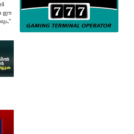
നി
ലെ ഈ
കും,”