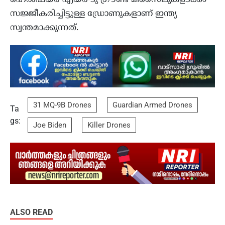
ഹെൽഫയർ എയർ-ടു ഗ്രൗണ്ട് മിസൈലുകളടക്കം
സജ്ജീകരിച്ചിട്ടുള്ള ഡ്രോണുകളാണ് ഇന്ത്യ
സ്വന്തമാക്കുന്നത്.
31 MQ-9B Drones
Guardian Armed Drones
Ta
gs:
Joe Biden
Killer Drones
ALSO READ