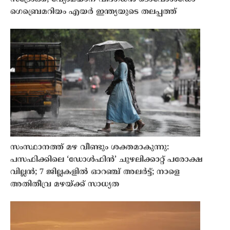
ഗെബ്രെമറിയം എയർ ഇന്ത്യയുടെ തലപ്പത്ത്
സംസ്ഥാനത്ത് മഴ വീണ്ടും ശക്തമാകുന്നു:
പസഫിക്കിലെ ‘ഡോൾഫിൻ’ ചുഴലിക്കാറ്റ് പരോക്ഷ
വില്ലൻ; 7 ജില്ലകളിൽ ഓറഞ്ച് അലർട്ട്; നാളെ
അതിതീവ്ര മഴയ്ക്ക് സാധ്യത