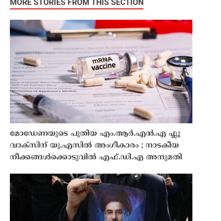
MORE STORIES FROM THIS SECTION
മോഡേണയുടെ പുതിയ എം.ആർ.എൻ.എ ഫ്ലൂ
വാക്സിന് യു.എസിൽ അംഗീകാരം ; നാടകീയ
നീക്കങ്ങൾക്കൊടുവിൽ എഫ്.ഡി.എ അനുമതി