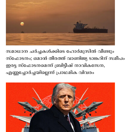
സമാധാന ചർച്ചകൾക്കിടെ ഹോർമുസിൽ വീണ്ടും
സ്ഫോടനം; ഒമാൻ തീരത്ത് വാണിജ്യ ടാങ്കറിന് സമീപം
ഇരട്ട സ്ഫോടനമെന്ന് ബ്രിട്ടീഷ് നാവികസേന,
എണ്ണച്ചോർച്ചയില്ലെന്ന് പ്രാഥമിക വിവരം