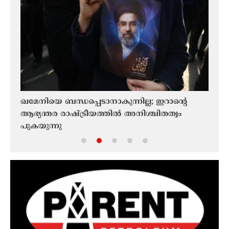
ലൂ
ഖമേനിയെ ബന്ധപ്പെടാനാകുന്നില്ല; ഇറാൻ്റെ
സമാധ
ീയ
ആഭ്യന്തര രാഷ്ട്രീയത്തിൽ അനിശ്ചിതത്വം
സ്ഫോ
മതി
പുകയുന്നു
സമീപ
നാവി
വിവ