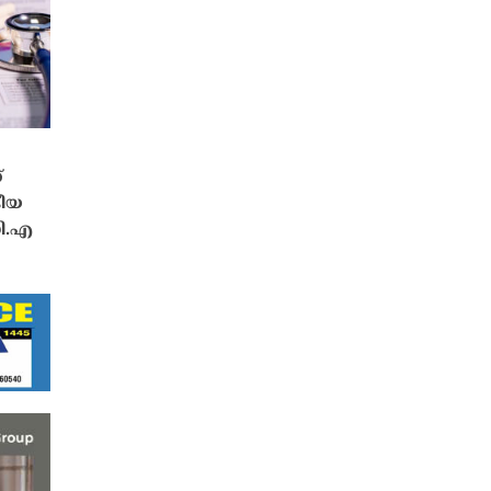
്
കീയ
ഡി.എ