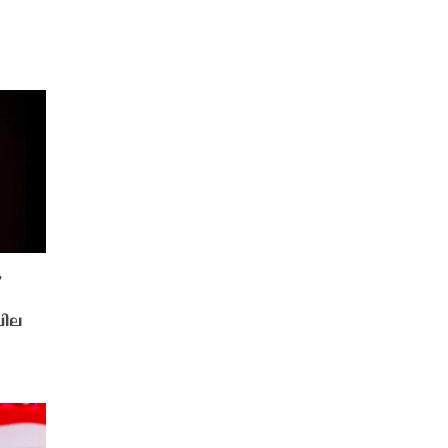
,
വില