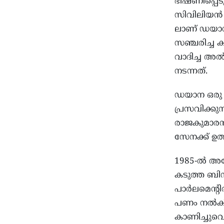
ഭീഷണിപ്പെട
സിവിലിയൻ
ലാണ് ഡയാന
സഞ്ചരിച്ച
വാദിച്ച അ
നടന്നത്.
ഡയാന ഒരു മ
പ്രസവിക്കു
രാജകുമാരൻ 
സേനക്ക് ഉത
1985-ൽ അദ്
കടുത്ത ബി
പാർലമെന്റി
പണം നൽകിയ
കാണിച്ചുവെന