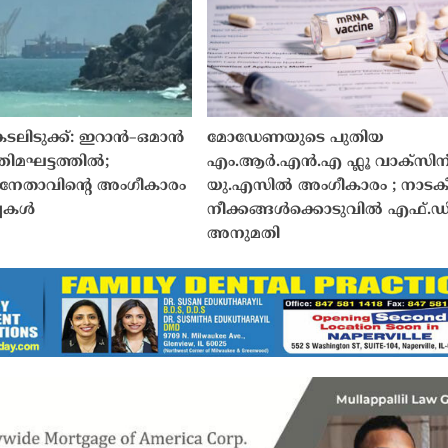
ടലിടുക്ക്: ഇറാൻ–ഒമാൻ
മോഡേണയുടെ പുതിയ
ിമഘട്ടത്തിൽ;
എം.ആർ.എൻ.എ ഫ്ലൂ വാക്സിന
നേതാവിന്റെ അംഗീകാരം
യു.എസിൽ അംഗീകാരം ; നാട
്ചകൾ
നീക്കങ്ങൾക്കൊടുവിൽ എഫ്.
അനുമതി