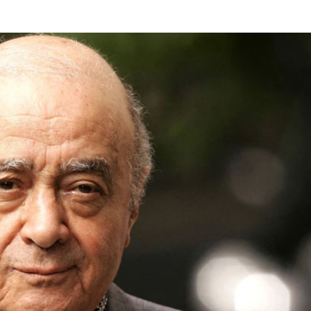
േണയുടെ പുതിയ
മിസൈൽ ക്ഷാമം ചർച്ചയ
ർ.എൻ.എ ഫ്ലൂ വാക്സിന്
ട്രംപും പ്രതിരോധ സെക്രട്ട
സിൽ അംഗീകാരം ; നാടകീയ
തമ്മിൽ വാക്കേറ്റമെന്ന റിപ്പോ
കങ്ങൾക്കൊടുവിൽ എഫ്.ഡി.എ
വൈറ്റ് ഹൗസ്
മതി