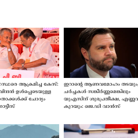
സ്ഥരെ ആക്രമിച്ച കേസ്:
ഇറാൻ്റെ ആണവമോഹം തടയും
ിന്ദൻ ഉൾപ്പെടെയുള്ള
ചർച്ചകൾ സങ്കീർണ്ണമെങ്കിലും
ാക്കൾക്ക് ചോദ്യം
യുഎസിന് ശുഭപ്രതീക്ഷ, എണ്ണ
ോട്ടീസ്
കുറയും: ജെ.ഡി വാൻസ്