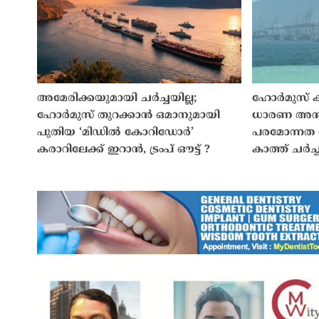
അമേരിക്കയുമായി ചർച്ചയില്ല;
ഹോർമുസ് ക
ഹോർമുസ് തുറക്കാൻ ഒമാനുമായി
ധാരണ അന്ത
പുതിയ ‘മിഡിൽ കോറിഡോർ’
പരമോന്നത 
കരാറിലേക്ക് ഇറാൻ, ട്രംപ് ഔട്ട് ?
കാത്ത് ചർച