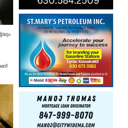
റെയും
ാണ്