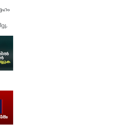
ദേഹം
റു.