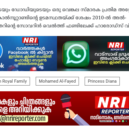
ും ഡോഡിയുടെയും ഒരു വെങ്കല സ്മാരക പ്രതിമ അദ്
. കാൽനൂറ്റാണ്ടിന്റെ ഉടമസ്ഥതയ്ക്ക് ശേഷം 2010-ൽ അൽ-
തറിന്റെ സോവറിൻ വെൽത്ത് ഫണ്ടിലേക്ക് ഹാരോഡ്സ് വിറ്
sh Royal Family
Mohamed Al-Fayed
Princess Diana