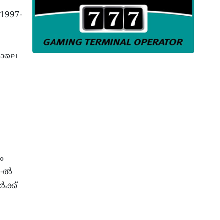
1997-
നാലെ
ം
4-ൽ
ക്ക്