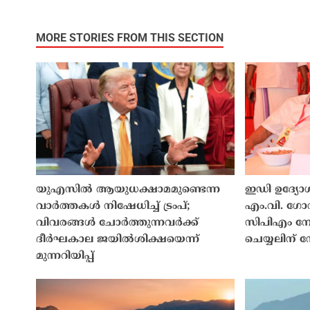
MORE STORIES FROM THIS SECTION
യുഎസിൽ ആയുധക്ഷാമമുണ്ടെന്ന
ഇഡി ഉദ്യോഗ
വാർത്തകൾ നിഷേധിച്ച് ട്രംപ്;
എം.വി. ഗോവ
വിവരങ്ങൾ ചോർത്തുന്നവർക്ക്
സിപിഎം നേത
ദീർഘകാല ജയിൽശിക്ഷയെന്ന്
ചെയ്യലിന് ന
മുന്നറിയിപ്പ്