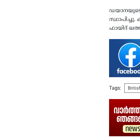
ഡയാനയുടെയ
സ്ഥാപിച്ചു
ഫായിദ് ഖത്
Tags:
Briti