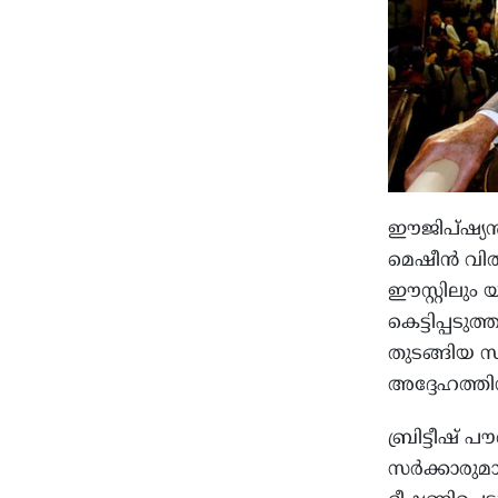
ഈജിപ്ഷ്യൻ
മെഷീൻ വിൽപ
ഈസ്റ്റിലും യ
കെട്ടിപ്പടു
തുടങ്ങിയ സ്
അദ്ദേഹത്തിന
ബ്രിട്ടീഷ് 
സർക്കാരുമാ