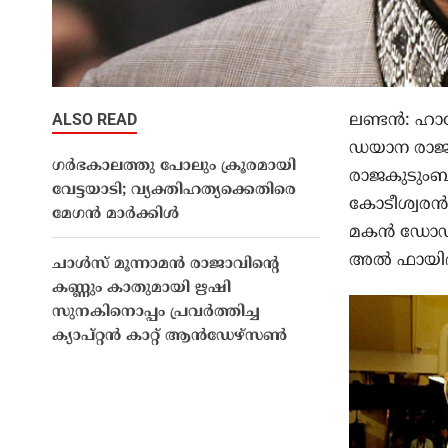
ALSO READ
ലണ്ടൻ: ഹാരോ
ഡയാന രാജകു
ഗർഭകാലത്തു പോലും ക്രൂരമായി
രാജകുടുംബമ
വേട്ടയാടി; വ്യക്തിഹത്യക്കെതിരെ
കോടീശ്വരൻ 
മേഗൻ മാർക്കിൾ
മകൻ ഡോഡിയ
അൽ ഫായിദ് 
ചാള്‍സ് മൂന്നാമന്‍ രാജാവിന്റെ
കണ്ണും കാതുമായി ഋഷി
സുനകിനൊപ്പം പ്രവര്‍ത്തിച്ച
ക്യാപ്റ്റന്‍ കാറ്റ് ആന്‍ഡേഴ്‌സണ്‍