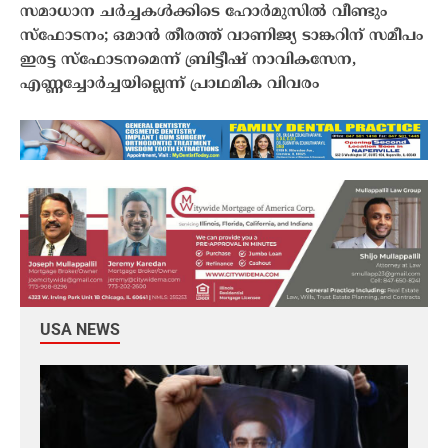
സമാധാന ചർച്ചകൾക്കിടെ ഹോർമുസിൽ വീണ്ടും
സ്ഫോടനം; ഒമാൻ തീരത്ത് വാണിജ്യ ടാങ്കറിന് സമീപം
ഇരട്ട സ്ഫോടനമെന്ന് ബ്രിട്ടീഷ് നാവികസേന,
എണ്ണച്ചോർച്ചയില്ലെന്ന് പ്രാഥമിക വിവരം
USA NEWS