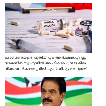
മോഡേണയുടെ പുതിയ എം.ആർ.എൻ.എ ഫ്ലൂ
വാക്സിന് യു.എസിൽ അംഗീകാരം ; നാടകീയ
നീക്കങ്ങൾക്കൊടുവിൽ എഫ്.ഡി.എ അനുമതി