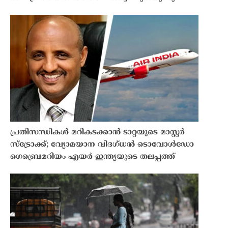
പ്രതിസന്ധികൾ മറികടക്കാൻ ടാറ്റയുടെ മാസ്റ്റർ
സ്ട്രോക്ക്; വ്യോമയാന വിദഗ്ധൻ ടൊവോൾഡോ
ഗെബ്രെമറിയം എയർ ഇന്ത്യയുടെ തലപ്പത്ത്