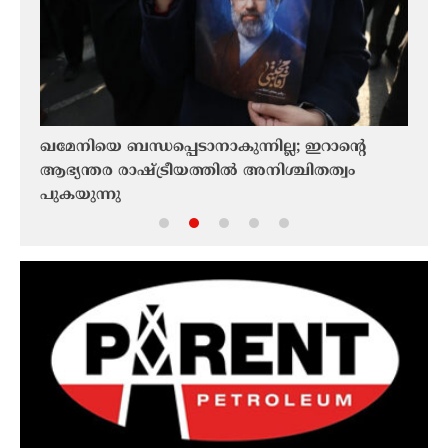
ലൂ
ഖമേനിയെ ബന്ധപ്പെടാനാകുന്നില്ല; ഇറാൻ്റെ
സമാധ
ീയ
ആഭ്യന്തര രാഷ്ട്രീയത്തിൽ അനിശ്ചിതത്വം
സ്ഫോ
മതി
പുകയുന്നു
സമീപ
നാവി
വിവ