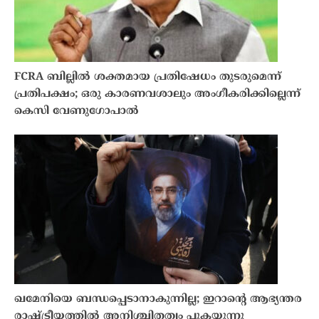
FCRA ബില്ലിൽ ശക്തമായ പ്രതിഷേധം തുടരുമെന്ന്
പ്രതിപക്ഷം; ഒരു കാരണവശാലും അം​ഗീകരിക്കില്ലെന്ന്
കെസി വേണു​ഗോപാൽ
ഖമേനിയെ ബന്ധപ്പെടാനാകുന്നില്ല; ഇറാൻ്റെ ആഭ്യന്തര
രാഷ്ട്രീയത്തിൽ അനിശ്ചിതത്വം പുകയുന്നു