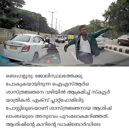
ബെംഗളൂരു: ജോലിസ്ഥലത്തേക്കു
പോകുകയായിരുന്ന ഐഎസ്ആർഒ
ശാസ്ത്രജ്ഞനെ വഴിയിൽ ആക്രമിച്ച് സ്കൂട്ടർ
യാത്രികൻ. എക്സ് പ്ലാറ്റ്ഫോമിലിട്ട
പോസ്റ്റിലൂടെയാണ് ശാസ്ത്രജ്ഞനായ ആശിഷ്
ലാംബയുടെ അനുഭവം പുറംലോകമറിഞ്ഞത്.
ആശിഷിന്റെ കാറിന്റെ ഡാഷ്ബോർഡിലെ