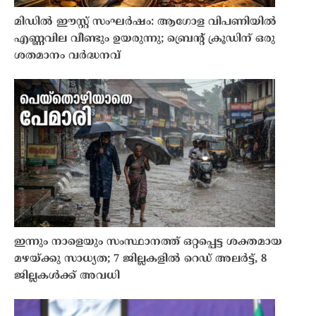
മിഡിൽ ഈസ്റ്റ് സംഘർഷം: ആഗോള വിപണിയിൽ
എണ്ണവില വീണ്ടും ഉയരുന്നു; ബ്രെൻ്റ് ക്രൂഡിന് ഒരു
ശതമാനം വർദ്ധനവ്
ഇന്നും നാളെയും സംസ്ഥാനത്ത് ഒറ്റപ്പെട്ട ശക്തമായ
മഴയ്ക്കു സാധ്യത; 7 ജില്ലകളിൽ റെഡ് അലർട്ട്, 8
ജില്ലകൾക്ക് അവധി