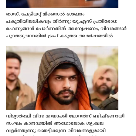
താഡ്, പേട്രിയറ്റ് മിസൈൽ ശേഖരം
പകുതിയിലധികവും തീർന്നു; യു.എസ് പ്രതിരോധ
രഹസ്യങ്ങൾ ചോർന്നതിൽ അന്വേഷണം, വിവരങ്ങൾ
പുറത്തുവന്നതിൽ ട്രംപ് കടുത്ത അമർഷത്തിൽ
വിദ്യാർത്ഥി വിസ മറയാക്കി ലോറൻസ് ബിഷ്ണോയി
സംഘം കാനഡയിൽ അധോലോക ശൃംഖല
വളർത്തുന്നു; ഞെട്ടിക്കുന്ന വിവരങ്ങളുമായി