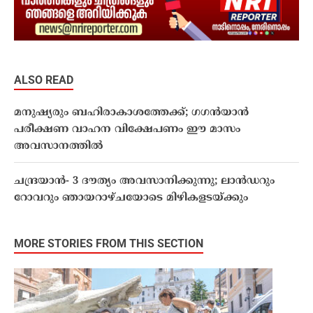
ALSO READ
മനുഷ്യരും ബഹിരാകാശത്തേക്ക്; ഗഗൻയാൻ
പരീക്ഷണ വാഹന വിക്ഷേപണം ഈ മാസം
അവസാനത്തിൽ
ചന്ദ്രയാൻ- 3 ദൗത്യം അവസാനിക്കുന്നു; ലാൻഡറും
റോവറും ഞായറാഴ്ചയോടെ മിഴികളടയ്ക്കും
MORE STORIES FROM THIS SECTION