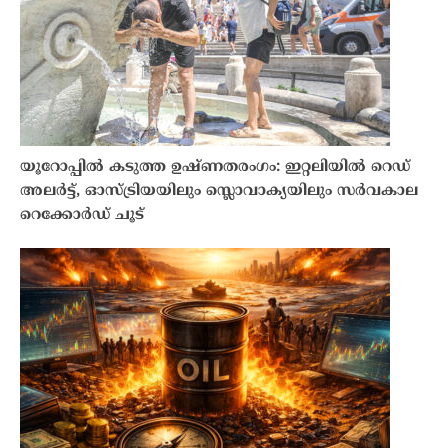
യൂറോപ്പിൽ കടുത്ത ഉഷ്ണതരംഗം: ഇറ്റലിയിൽ റെഡ്
അലർട്ട്, ഓസ്ട്രിയയിലും സ്ലൊവാക്യയിലും സർവകാല
റെക്കോർഡ് ചൂട്