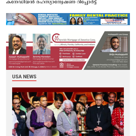
കനേഡിയൻ രഹസ്യാന്വേഷണ റിപ്പോർട്ട്
USA NEWS