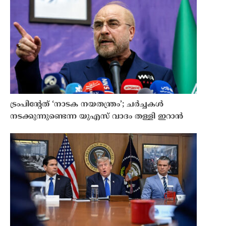
ട്രംപിൻ്റേത് ‘നാടക നയതന്ത്രം’; ചർച്ചകൾ
നടക്കുന്നുണ്ടെന്ന യുഎസ് വാദം തള്ളി ഇറാൻ