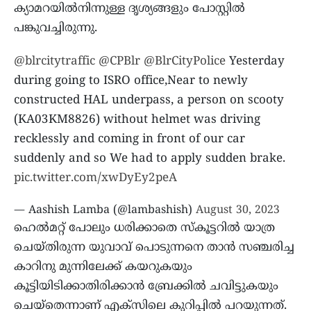
ക്യാമറയിൽനിന്നുള്ള ദൃശ്യങ്ങളും പോസ്റ്റിൽ
പങ്കുവച്ചിരുന്നു.
@blrcitytraffic
@CPBlr
@BlrCityPolice
Yesterday
during going to ISRO office,Near to newly
constructed HAL underpass, a person on scooty
(KA03KM8826) without helmet was driving
recklessly and coming in front of our car
suddenly and so We had to apply sudden brake.
pic.twitter.com/xwDyEy2peA
— Aashish Lamba (@lambashish)
August 30, 2023
ഹെൽമറ്റ് പോലും ധരിക്കാതെ സ്കൂട്ടറിൽ യാത്ര
ചെയ്തിരുന്ന യുവാവ് പൊടുന്നനെ താൻ സഞ്ചരിച്ച
കാറിനു മുന്നിലേക്ക് കയറുകയും
കൂട്ടിയിടിക്കാതിരിക്കാൻ ബ്രേക്കിൽ ചവിട്ടുകയും
ചെയ്തെന്നാണ് എക്സിലെ കുറിപ്പിൽ പറയുന്നത്.