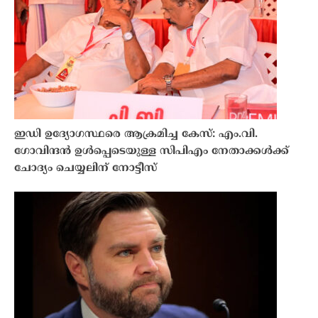
ഇഡി ഉദ്യോഗസ്ഥരെ ആക്രമിച്ച കേസ്: എം.വി.
ഗോവിന്ദൻ ഉൾപ്പെടെയുള്ള സിപിഎം നേതാക്കൾക്ക്
ചോദ്യം ചെയ്യലിന് നോട്ടീസ്