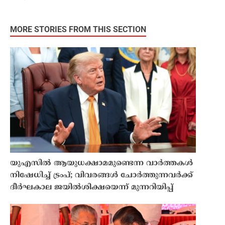
MORE STORIES FROM THIS SECTION
യുഎസിൽ ആയുധക്ഷാമമുണ്ടെന്ന വാർത്തകൾ
നിഷേധിച്ച് ട്രംപ്; വിവരങ്ങൾ ചോർത്തുന്നവർക്ക്
ദീർഘകാല ജയിൽശിക്ഷയെന്ന് മുന്നറിയിപ്പ്