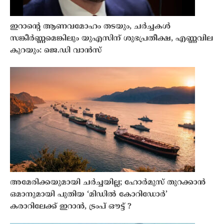
ഇറാൻ്റെ ആണവമോഹം തടയും, ചർച്ചകൾ
സങ്കീർണ്ണമെങ്കിലും യുഎസിന് ശുഭപ്രതീക്ഷ, എണ്ണവില
കുറയും: ജെ.ഡി വാൻസ്
അമേരിക്കയുമായി ചർച്ചയില്ല; ഹോർമുസ് തുറക്കാൻ
ഒമാനുമായി പുതിയ ‘മിഡിൽ കോറിഡോർ’
കരാറിലേക്ക് ഇറാൻ, ട്രംപ് ഔട്ട് ?