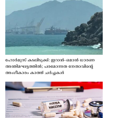
ഹോർമുസ് കടലിടുക്ക്: ഇറാൻ–ഒമാൻ ധാരണ
അന്തിമഘട്ടത്തിൽ; പരമോന്നത നേതാവിന്റെ
അംഗീകാരം കാത്ത് ചർച്ചകൾ