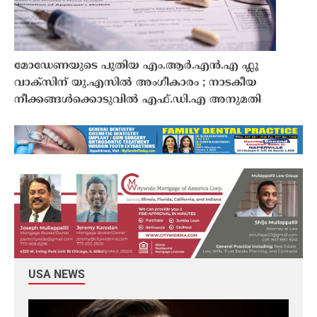
മോഡേണയുടെ പുതിയ എം.ആർ.എൻ.എ ഫ്ലൂ
വാക്സിന് യു.എസിൽ അംഗീകാരം ; നാടകീയ
നീക്കങ്ങൾക്കൊടുവിൽ എഫ്.ഡി.എ അനുമതി
USA NEWS