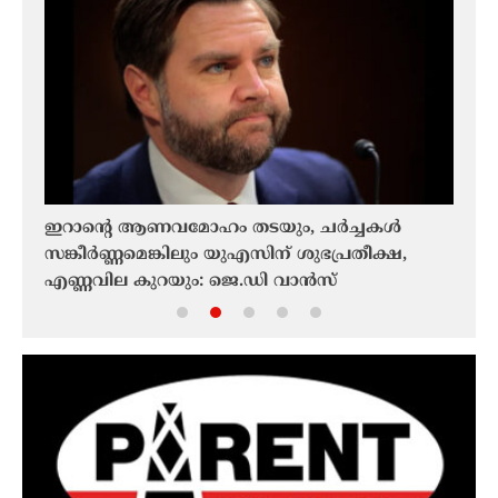
്തകൾ
ഇറാൻ്റെ ആണവമോഹം തടയും, ചർച്ചകൾ
അമേര
ർക്ക്
സങ്കീർണ്ണമെങ്കിലും യുഎസിന് ശുഭപ്രതീക്ഷ,
തുറക
എണ്ണവില കുറയും: ജെ.ഡി വാൻസ്
കോറി