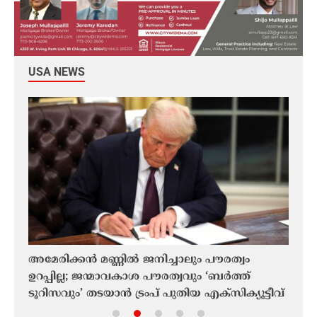
USA NEWS
അമേരിക്കൻ മണ്ണിൽ ജനിച്ചാലും പൗരത്വം
ജനങ്ങ
ോലോക
ഉറപ്പില്ല; ജന്മാവകാശ പൗരത്വവും ‘ബർത്ത്
സർവേ
ടൂറിസവും’ തടയാൻ ട്രംപ് പുതിയ എക്സിക്യൂട്ടീവ്
അമർഷ
േഷണ
ഉത്തരവുകളിൽ ഒപ്പുവെച്ചു
അനു