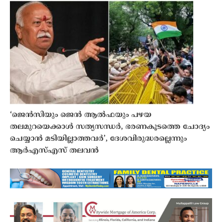
‘ജെൻസിയും ജെൻ ആൽഫയും പഴയ
തലമുറയെക്കാൾ സത്യസന്ധർ, ഭരണകൂടത്തെ ചോദ്യം
ചെയ്യാൻ മടിയില്ലാത്തവർ’, ദേശവിരുദ്ധരല്ലെന്നും
ആർഎസ്എസ് തലവൻ