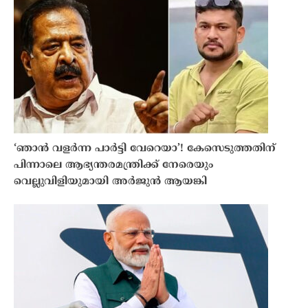
‘ഞാൻ വളർന്ന പാർട്ടി വേറെയാ’! കേസെടുത്തതിന്
പിന്നാലെ ആഭ്യന്തരമന്ത്രിക്ക് നേരെയും
വെല്ലുവിളിയുമായി അർജുൻ ആയങ്കി