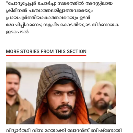
“ചോദ്യപ്പേപ്പർ ചോർച്ച: സമരത്തിൽ അറസ്റ്റിലായ
ക്രിമിനൽ പശ്ചാത്തലമില്ലാത്തവരെയും
പ്രായപൂർത്തിയാകാത്തവരെയും ഉടൻ
മോചിപ്പിക്കണം; സുപ്രീം കോടതിയുടെ നിർണായക
ഇടപെടൽ
MORE STORIES FROM THIS SECTION
വിദ്യാർത്ഥി വിസ മറയാക്കി ലോറൻസ് ബിഷ്ണോയി