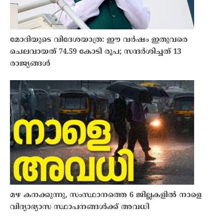
മോദിയുടെ വിദേശയാത്ര: ഈ വർഷം ഇതുവരെ
ചെലവായത് 74.59 കോടി രൂപ; സന്ദർശിച്ചത് 13
രാജ്യങ്ങൾ
മഴ കനക്കുന്നു, സംസ്ഥാനത്തെ 6 ജില്ലകളിൽ നാളെ
വിദ്യാഭ്യാസ സ്ഥാപനങ്ങൾക്ക് അവധി