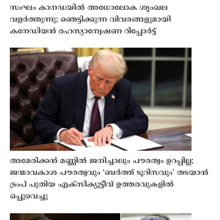
സംഘം കാനഡയിൽ അധോലോക ശൃംഖല
വളർത്തുന്നു; ഞെട്ടിക്കുന്ന വിവരങ്ങളുമായി
കനേഡിയൻ രഹസ്യാന്വേഷണ റിപ്പോർട്ട്
അമേരിക്കൻ മണ്ണിൽ ജനിച്ചാലും പൗരത്വം ഉറപ്പില്ല;
ജന്മാവകാശ പൗരത്വവും ‘ബർത്ത് ടൂറിസവും’ തടയാൻ
ട്രംപ് പുതിയ എക്സിക്യൂട്ടീവ് ഉത്തരവുകളിൽ
ഒപ്പുവെച്ചു