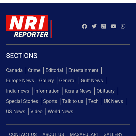
SECTIONS
Canada
Crime
Editorial
Entertainment
Europe News
Gallery
General
Gulf News
India news
Information
Kerala News
Obituary
Special Stories
Sports
Talk to us
Tech
UK News
US News
Video
World News
CONTACT US
ABOUT US
MASAPULARI
GALLERY