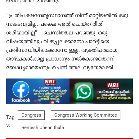
ചെന്നിത്തല പറഞ്ഞു.
”പ്രതിപക്ഷനേതൃസ്ഥാനത്ത് നിന്ന് മാറ്റിയതിൽ ഒരു
സങ്കടവുമില്ല. പക്ഷെ അത് ചെയ്ത രീതി
ശരിയായില്ല” – ചെന്നിത്തല പറഞ്ഞു. ഒരു
വിഷയത്തിലും വിഴുപ്പലക്കാനോ പാർട്ടിയെ
പ്രതിസന്ധിയിലാക്കാനോ ഇല്ല. വ്യക്തിപരമായ
താഴ്ചകൾക്കല്ല പ്രാധാന്യം നൽകേണ്ടതെന്ന്
ബോധ്യമായെന്നും ചെന്നിത്തല വ്യക്തമാക്കി.
Congress
Congress Working Committee
Tag
s:
Remesh Chennithala