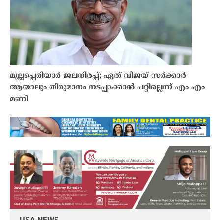
മുല്ലപ്പെരിയാർ ജലനിരപ്പ്; ഏത് വിജയ് സർക്കാർ
ആയാലും തീരുമാനം നടപ്പാക്കാൻ പറ്റില്ലെന്ന് എം എം
മണി
USA NEWS