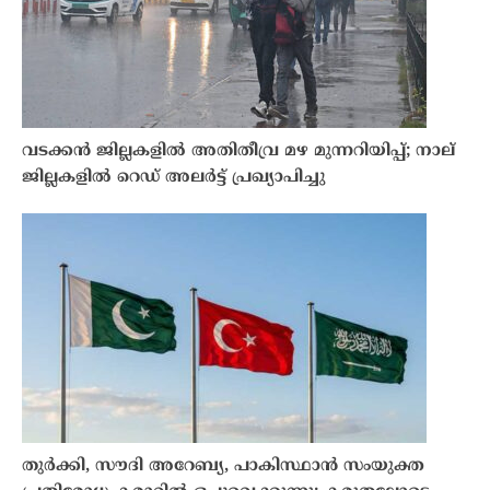
വടക്കൻ ജില്ലകളിൽ അതിതീവ്ര മഴ മുന്നറിയിപ്പ്; നാല്
ജില്ലകളിൽ റെഡ് അലർട്ട് പ്രഖ്യാപിച്ചു
തുർക്കി, സൗദി അറേബ്യ, പാകിസ്ഥാൻ സംയുക്ത