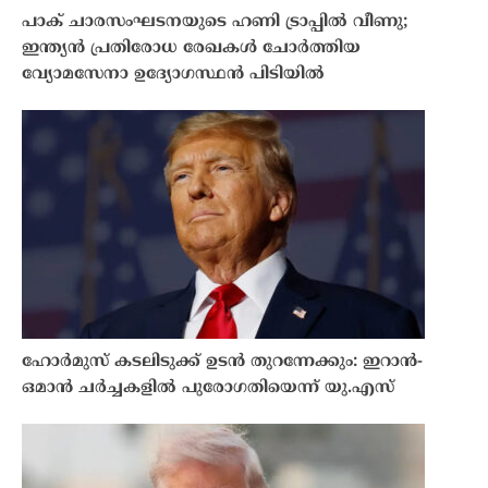
പാക് ചാരസംഘടനയുടെ ഹണി ട്രാപ്പിൽ വീണു;
ഇന്ത്യൻ പ്രതിരോധ രേഖകൾ ചോർത്തിയ
വ്യോമസേനാ ഉദ്യോഗസ്ഥൻ പിടിയിൽ
ഹോർമുസ് കടലിടുക്ക് ഉടൻ തുറന്നേക്കും: ഇറാൻ-
ഒമാൻ ചർച്ചകളിൽ പുരോഗതിയെന്ന് യു.എസ്