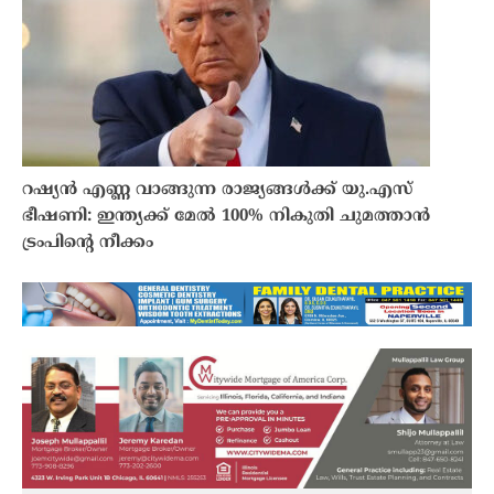
റഷ്യൻ എണ്ണ വാങ്ങുന്ന രാജ്യങ്ങൾക്ക് യു.എസ്
ഭീഷണി: ഇന്ത്യക്ക് മേൽ 100% നികുതി ചുമത്താൻ
ട്രംപിൻ്റെ നീക്കം