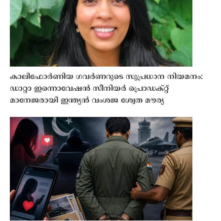
കാലിഫോർണിയ ഗവർണറുടെ സുപ്രധാന നിയമനം:
ഡാറ്റാ ഇന്നൊവേഷൻ സീനിയർ പ്രൊഡക്റ്റ്
മാനേജരായി ഇന്ത്യൻ വംശജ ശ്വേത മൗര്യ