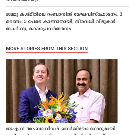
ജമ്മു കശ്മീരിലെ റംബാനില്‍ മേഘവിസ്‌ഫോടനം, 3
മരണം; 5 പേരെ കാണാതായി, നിരവധി വീടുകള്‍
തകര്‍ന്നു, രക്ഷാപ്രവര്‍ത്തനം
MORE STORIES FROM THIS SECTION
യുഎസ് അംബാസിഡർ സെർജിയോ ഗോറുമായി