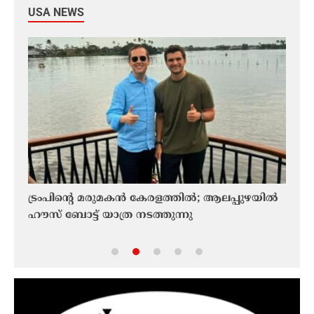
USA NEWS
ായി
ട്രംപിന്റെ മരുമകന്‍ കേരളത്തിൽ; ആലപ്പുഴയിൽ
KCC
തീശൻ;
ഹൗസ് ബോട്ട് യാത്ര നടത്തുന്നു
ഘോഷയ