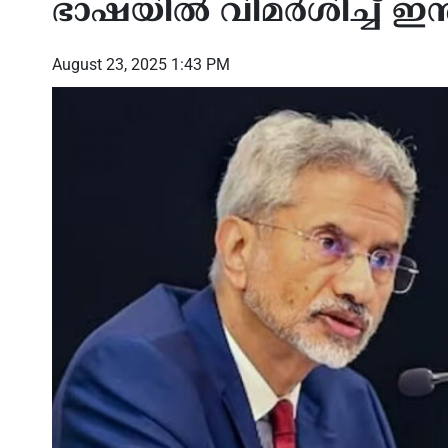
ഭാഷയില്‍ വിമര്‍ശിച്ച് ഇന്
August 23, 2025 1:43 PM
്ത്രം’;
മികച്ച സമ്മാനങ്ങളുടെ
താഡ്,
ടെന്ന യുഎസ്
പെരുമഴയുമായി ഷിക്കാഗോ
പകുത
സോഷ്യൽക്ലബ്ബ് അന്താരാഷ്‌ട്ര
പ്രത
വടംവലി
അന്വ
പുറത്
അമർ