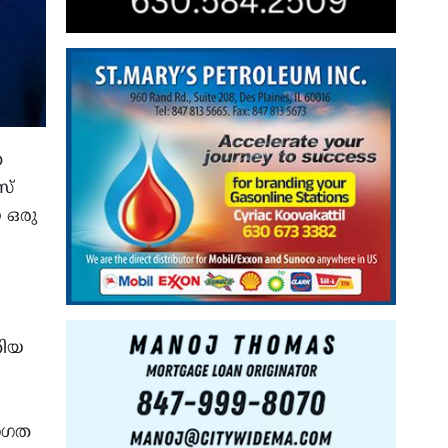
ന
സ്
 ഒരു
തിയ
രാഗത