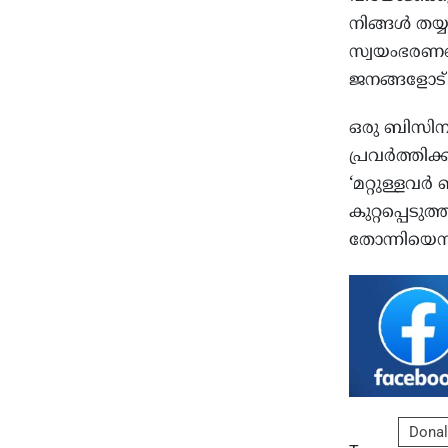
നിങ്ങള്‍ തയ
സ്വയംഭരണത്ത
ജനങ്ങളോട്
ഒരു ബിസിന
പ്രവര്‍ത്തിക്
‘മറ്റുള്ളവര്
കുറ്റപ്പെടു
തോന്നിയെന്ന
Donal