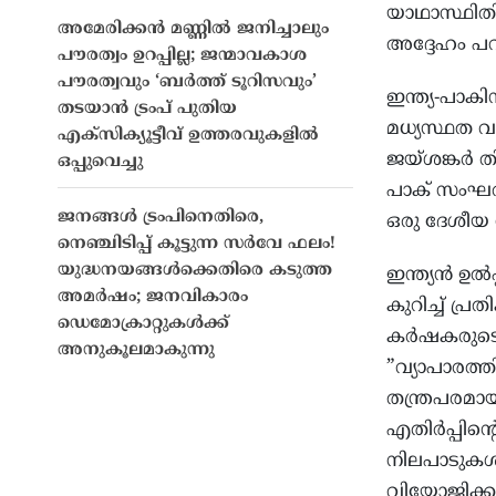
യാഥാസ്ഥിതി
അമേരിക്കൻ മണ്ണിൽ ജനിച്ചാലും
അദ്ദേഹം പറ
പൗരത്വം ഉറപ്പില്ല; ജന്മാവകാശ
പൗരത്വവും ‘ബർത്ത് ടൂറിസവും’
ഇന്ത്യ-പാക
തടയാൻ ട്രംപ് പുതിയ
മധ്യസ്ഥത വഹ
എക്സിക്യൂട്ടീവ് ഉത്തരവുകളിൽ
ജയ്ശങ്കര്‍ ത
ഒപ്പുവെച്ചു
പാക് സംഘര്‍
ജനങ്ങൾ ട്രംപിനെതിരെ,
ഒരു ദേശീയ സ
നെഞ്ചിടിപ്പ് കൂട്ടുന്ന സർവേ ഫലം!
യുദ്ധനയങ്ങൾക്കെതിരെ കടുത്ത
ഇന്ത്യന്‍ ഉ
അമർഷം; ജനവികാരം
കുറിച്ച് പ്
ഡെമോക്രാറ്റുകൾക്ക്
കര്‍ഷകരുടെ ത
അനുകൂലമാകുന്നു
”വ്യാപാരത്തി
തന്ത്രപരമാ
എതിര്‍പ്പിന
നിലപാടുകള
വിയോജിക്കുന്