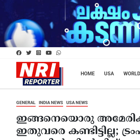
HOME
USA
WORL
GENERAL
INDIA NEWS
USA NEWS
ഇങ്ങനെയൊരു അമേരിക്ക
ഇതുവരെ കണ്ടിട്ടില്ല; ട്