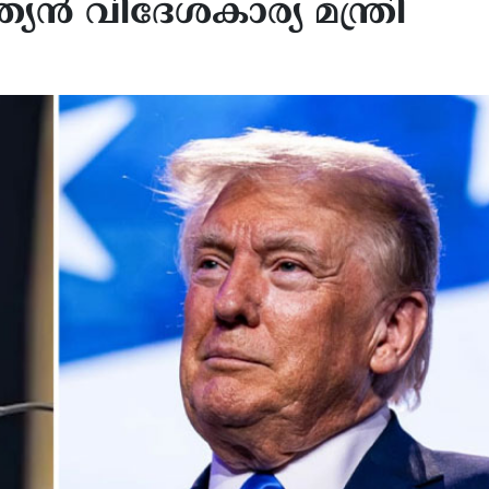
ത്യന്‍ വിദേശകാര്യ മന്ത്രി
 പേട്രിയറ്റ് മിസൈൽ ശേഖരം
മിഡിൽ ഈസ്റ്റ് സംഘർഷ
ിയിലധികവും തീർന്നു; യു.എസ്
വിപണിയിൽ എണ്ണവില വീണ
ിരോധ രഹസ്യങ്ങൾ ചോർന്നതിൽ
ഉയരുന്നു; ബ്രെൻ്റ് ക്രൂഡിന്
േഷണം, വിവരങ്ങൾ
ശതമാനം വർദ്ധനവ്
തുവന്നതിൽ ട്രംപ് കടുത്ത
ഷത്തിൽ