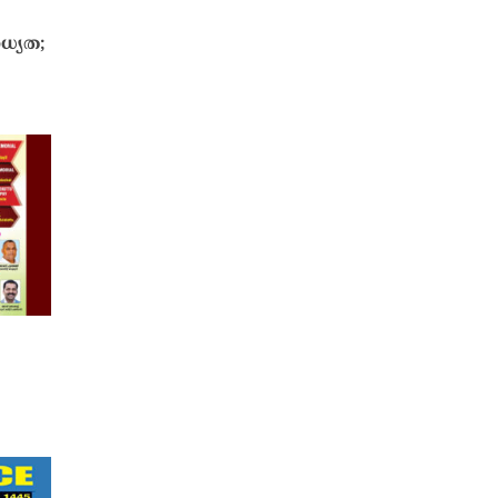
ാധ്യത;