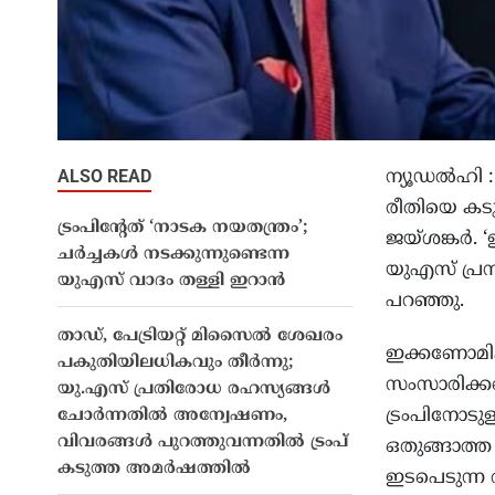
ALSO READ
ന്യൂഡല്‍ഹി
രീതിയെ കടുത്
ട്രംപിൻ്റേത് ‘നാടക നയതന്ത്രം’;
ജയ്ശങ്കര്‍
ചർച്ചകൾ നടക്കുന്നുണ്ടെന്ന
യുഎസ് പ്രസ
യുഎസ് വാദം തള്ളി ഇറാൻ
പറഞ്ഞു.
താഡ്, പേട്രിയറ്റ് മിസൈൽ ശേഖരം
ഇക്കണോമിക്
പകുതിയിലധികവും തീർന്നു;
സംസാരിക്കവെ
യു.എസ് പ്രതിരോധ രഹസ്യങ്ങൾ
ട്രംപിനോടുള്
ചോർന്നതിൽ അന്വേഷണം,
വിവരങ്ങൾ പുറത്തുവന്നതിൽ ട്രംപ്
ഒതുങ്ങാത്ത 
കടുത്ത അമർഷത്തിൽ
ഇടപെടുന്ന 