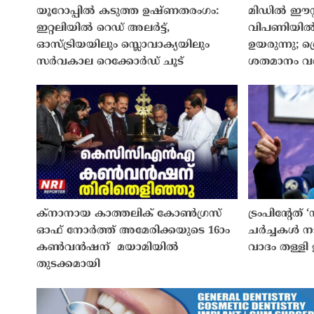
യൂറോപ്പിൽ കടുത്ത ഉഷ്ണതരംഗം:
മിഡിൽ ഈസ്
ഇറ്റലിയിൽ റെഡ് അലർട്ട്,
വിപണിയിൽ 
ഓസ്ട്രിയയിലും സ്ലൊവാക്യയിലും
ഉയരുന്നു; ബ്
സർവകാല റെക്കോർഡ് ചൂട്
ശതമാനം വർ
ക്നാനായ കാത്തലിക് കോൺഗ്രസ്
ട്രംപിൻ്റേത്
ഓഫ് നോർത്ത് അമേരിക്കയുടെ 16ാം
ചർച്ചകൾ നട
കൺവൻഷന് മയാമിയിൽ
വാദം തള്ളി
തുടക്കമായി