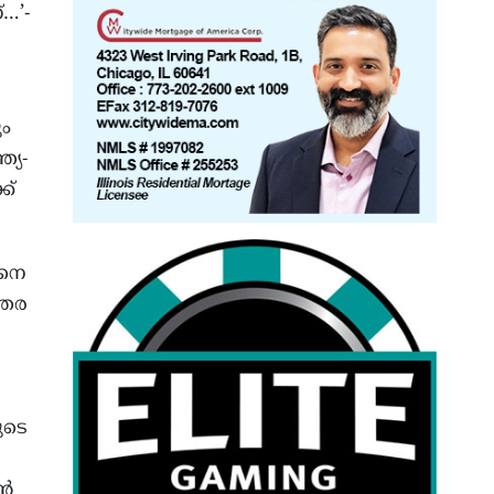
…’-
ും
ത്യ-
ക്
ിനെ
ന്തര
ുടെ
്‍