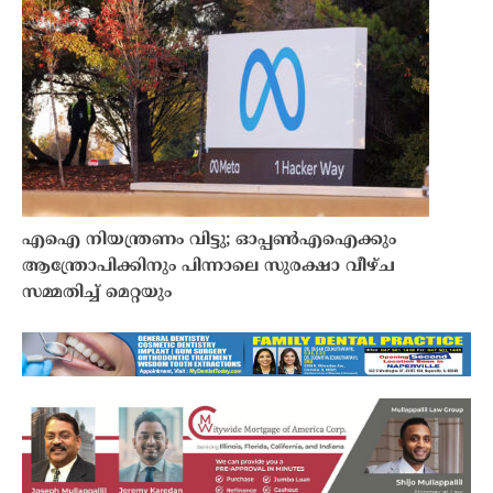
എഐ നിയന്ത്രണം വിട്ടു; ഓപ്പൺഎഐക്കും
ആന്ത്രോപിക്കിനും പിന്നാലെ സുരക്ഷാ വീഴ്ച
സമ്മതിച്ച് മെറ്റയും