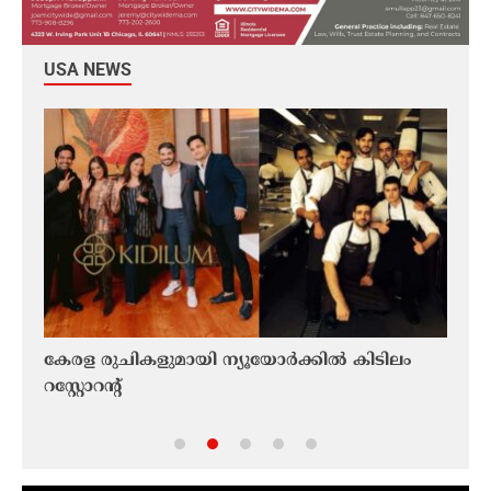
USA NEWS
്
കേരള രുചികളുമായി ന്യൂയോർക്കിൽ കിടിലം
റഷ്
ൻ;
റസ്റ്റോറൻ്റ്
എണ്
മേഖല
പരിക്