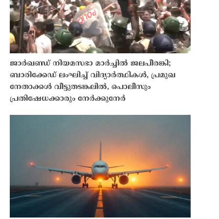
ജാർഖണ്ഡ് നിയമസഭാ മാർച്ചിൽ ജലപീരങ്കി;
ബാരിക്കേഡ് ലംഘിച്ച് വിദ്യാർത്ഥികൾ, പ്രമുഖ
നേതാക്കൾ വീട്ടുതടങ്കലിൽ, പൊലീസും
പ്രതിഷേധക്കാരും നേർക്കുനേർ