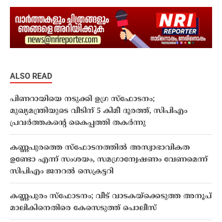
ALSO READ
പിണറായിയെ നടുക്കി ഉഗ്ര സ്ഫോടനം;
മുഖ്യമന്ത്രിയുടെ വീടിന് 5 കിമീ ദൂരത്ത്, സിപിഎം
പ്രവർത്തകന്റെ കൈപ്പത്തി തകർന്നു
കണ്ണപുരത്തെ സ്ഫോടനത്തിൽ അസ്വാഭാവികത
ഉണ്ടോ എന്ന് സംശയം, സമഗ്രാന്വേഷണം വേണമെന്ന്
സിപിഎം ജനറൽ സെക്രട്ടറി
കണ്ണപുരം സ്‌ഫോടനം; വീട് വാടകയ്ക്കെടുത്ത അനൂപ്
മാലികിനെതിരെ കേസെടുത്ത് പൊലീസ്