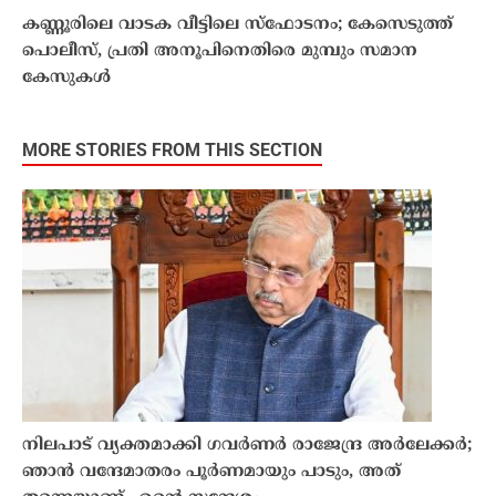
കണ്ണൂരിലെ വാടക വീട്ടിലെ സ്‌ഫോടനം; കേസെടുത്ത്
പൊലീസ്, പ്രതി അനൂപിനെതിരെ മുമ്പും സമാന
കേസുകള്‍
MORE STORIES FROM THIS SECTION
നിലപാട് വ്യക്തമാക്കി ഗവർണർ രാജേന്ദ്ര അർലേക്കർ;
ഞാൻ വന്ദേമാതരം പൂർണമായും പാടും, അത്