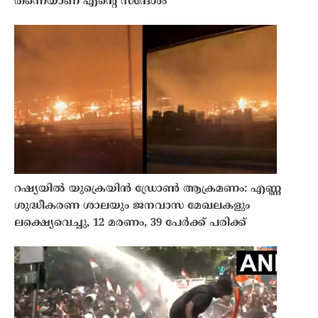
തന്നെയാണ് എന്റെ സന്ദേശം
റഷ്യയിൽ യുക്രെയിൻ ഡ്രോൺ ആക്രമണം: എണ്ണ
ശുദ്ധീകരണ ശാലയും ജനവാസ മേഖലകളും
ലക്ഷ്യെവെച്ചു, 12 മരണം, 39 പേർക്ക് പരിക്ക്