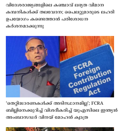
വിദേശരാജ്യങ്ങളിലെ കഞ്ചാവ് ലഭ്യത വിമാന
കമ്പനികൾക്ക് തലവേദന; പൈലറ്റുമാരുടെ ലഹരി
ഉപയോഗം കണ്ടെത്താൻ പരിശോധന
കർശനമാക്കുന്നു
‘തെറ്റിദ്ധാരണകൾക്ക് അടിസ്ഥാനമില്ല’; FCRA
ബില്ലിനെക്കുറിച്ച് വിശദീകരിച്ച് യുഎസിലെ ഇന്ത്യൻ
അംബാസഡർ വിനയ് മോഹൻ ക്വാത്ര