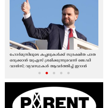
ുൻ
ഹോർമുസിലൂടെ കപ്പലുകൾക്ക് സുരക്ഷിത പാത
ഫൊക
ഒരുക്കാൻ യുഎസ് ശ്രമിക്കുന്നുവെന്ന് ജെ.ഡി
ചരിത
വാൻസ്; വ്യവസ്ഥകൾ ആവർത്തിച്ച് ഇറാൻ
മലയാ
ഫൊക
ചരിത്