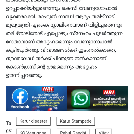
പരിക്കേറ്റവർക്കും ധനസഹായം
ഉറപ്പാക്കിയിട്ടുണ്ടെന്നും കെസി വേണുഗോപാൽ
വ്യക്തമാക്കി. രാഹുൽ ഗാന്ധി ആദ്യം തമിഴ്നാട്
മുഖ്യമന്ത്രി എംകെ സ്റ്റാലിനെയാണ് വിളിച്ചതെന്നും
തമിഴ്നാടിനോട് എപ്പോഴും സ്നേഹം പുലർത്തുന്ന
നേതാവാണ് അദ്ദേഹമെന്നും വേണുഗോപാൽ
കൂട്ടിച്ചേർത്തു. വിവാദങ്ങൾക്ക് ഇടംനൽകാതെ,
ദുരന്തബാധിതർക്ക് പിന്തുണ നൽകാനാണ്
കോൺഗ്രസിന്റെ ശ്രമമെന്നും അദ്ദേഹം
ഊന്നിപ്പറഞ്ഞു.
Karur disaster
Karur Stampede
Ta
gs:
KC Venugopal
Rahul Gandhi
Vijay