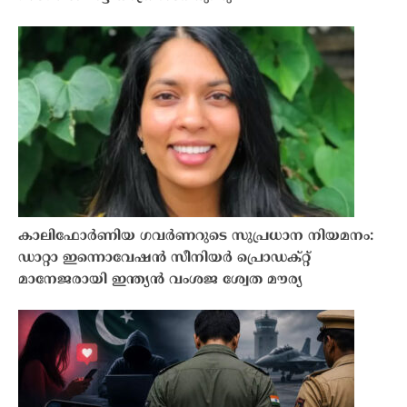
കാലിഫോർണിയ ഗവർണറുടെ സുപ്രധാന നിയമനം:
ഡാറ്റാ ഇന്നൊവേഷൻ സീനിയർ പ്രൊഡക്റ്റ്
മാനേജരായി ഇന്ത്യൻ വംശജ ശ്വേത മൗര്യ