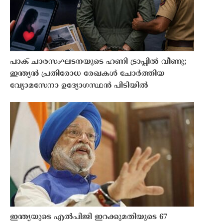
പാക് ചാരസംഘടനയുടെ ഹണി ട്രാപ്പിൽ വീണു;
ഇന്ത്യൻ പ്രതിരോധ രേഖകൾ ചോർത്തിയ
വ്യോമസേനാ ഉദ്യോഗസ്ഥൻ പിടിയിൽ
ഇന്ത്യയുടെ എൽപിജി ഇറക്കുമതിയുടെ 67