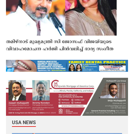
തമിഴ്നാട് മുഖ്യമന്ത്രി സി ജോസഫ് വിജയ്‌യുടെ
വിവാഹമോചന ഹർജി പിൻവലിച്ച് ഭാര്യ സംഗീത
USA NEWS