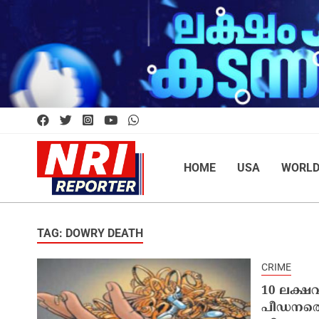
HOME
USA
WORL
TAG: DOWRY DEATH
CRIME
10 ലക്ഷവ
പീഡനത്തെ