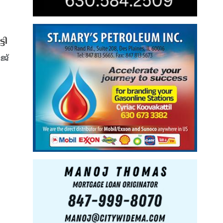
ടി
ജ്