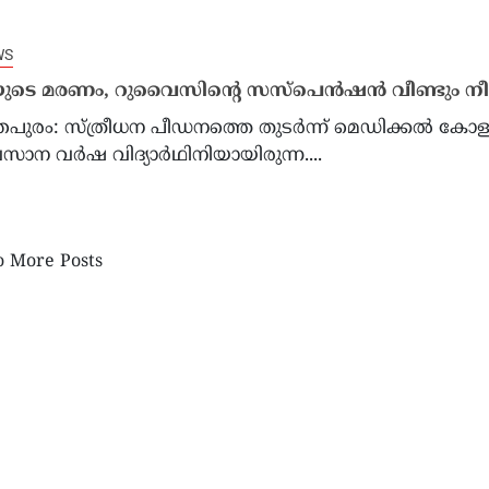
WS
െ മരണം, റുവൈസിന്റെ സസ്പെൻഷൻ വീണ്ടും നീട്
തപുരം: സ്ത്രീധന പീഡനത്തെ തുടർന്ന് മെഡിക്കൽ കോള
ാന വർഷ വിദ്യാർഥിനിയായിരുന്ന....
 More Posts