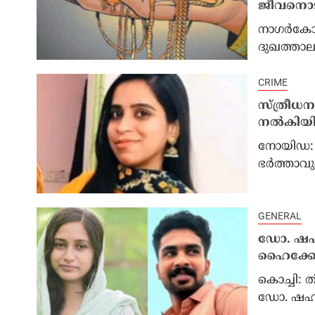
ജീവനൊടു
നാഗര്‍കോ
ദുഖത്താല
ഖമേനിയെ ബന്ധപ്പെടാനാകുന്നില്ല;
സമാധ
CRIME
ാക്സിന്
ഇറാൻ്റെ ആഭ്യന്തര രാഷ്ട്രീയത്തിൽ
ഹോർമ
സ്ത്രീധന
 ; നാടകീയ
അനിശ്ചിതത്വം പുകയുന്നു
ഒമാൻ 
നല്‍കിയി
ൽ എഫ്.ഡി.എ
സമീപം
നാവിക
നോയിഡ: 
പ്രാ
ഭർത്താവും
GENERAL
ഡോ. ഷഹന
ഹൈക്കോ
കൊച്ചി: ത
ഡോ. ഷഹന