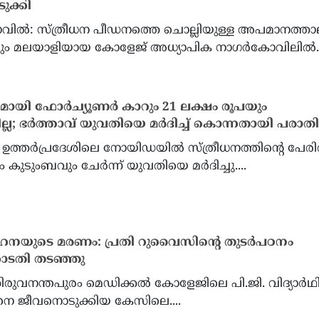
ക്കി
വില്‍: സ്ത്രീധന പീഡനത്തെ ചൊല്ലിയുള്ള അപമാനത്താ
ും മലയാളിയായ കോളേജ് അധ്യാപിക നാഗര്‍കോവിലില്‍..
ാന ചർച്ചകൾക്കിടെ
ഇറാൻ്റെ ആണവമോഹം തട
ുസിൽ വീണ്ടും സ്ഫോടനം;
ചർച്ചകൾ സങ്കീർണ്ണമെങ്കില
മായി ഫോര്‍ച്യൂണര്‍ കാറും 21 ലക്ഷം രൂപയും
തീരത്ത് വാണിജ്യ ടാങ്കറിന്
യുഎസിന് ശുഭപ്രതീക്ഷ, 
ല്ല; ഭർത്താവ് യുവതിയെ മര്‍ദിച്ച് കൊന്നതായി പരാതി
 ഇരട്ട സ്ഫോടനമെന്ന് ബ്രിട്ടീഷ്
കുറയും: ജെ.ഡി വാൻസ്
സേന, എണ്ണച്ചോർച്ചയില്ലെന്ന്
ഉത്തർപ്രദേശിലെ നോയിഡയിൽ സ്ത്രീധനത്തിന്റെ പേര
ഥമിക വിവരം
 കുടുംബവും ചേർന്ന് യുവതിയെ മർദിച്ചു....
യുടെ മരണം: പ്രതി റുവൈസിന്റെ തുടര്‍പഠനം
ടതി തടഞ്ഞു
ിരുവനന്തപുരം മെഡിക്കല്‍ കോളേജിലെ പി.ജി. വിദ്യാര്‍ഥ
 ജീവനൊടുക്കിയ കേസിലെ....