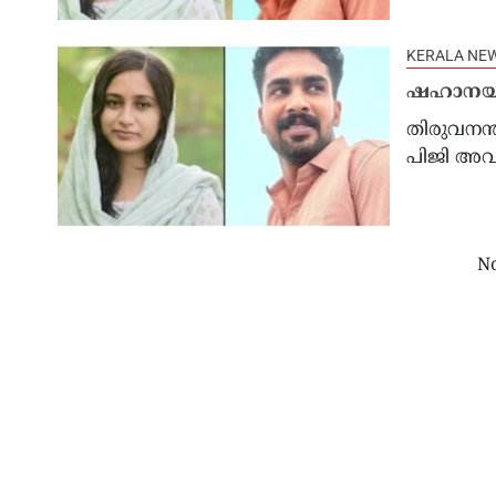
KERALA NE
ഷഹാനയുട
തിരുവനന്
പിജി അവസ
No