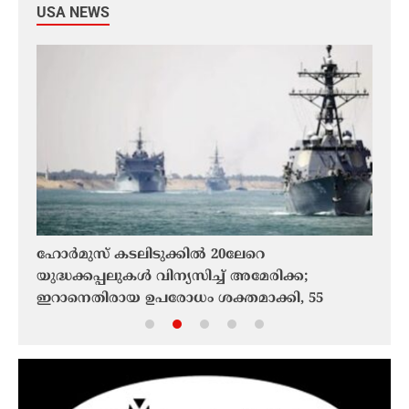
USA NEWS
തൂ’;
ഹോർമുസ് കടലിടുക്കിൽ 20ലേറെ
വിൽ 
യുദ്ധക്കപ്പലുകൾ വിന്യസിച്ച് അമേരിക്ക;
ലീഗൽ
ഇറാനെതിരായ ഉപരോധം ശക്തമാക്കി, 55
കപ്പലുകളുടെ യാത്ര തിരിച്ചുവിട്ടു