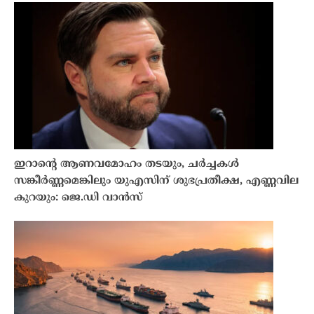
ഇറാൻ്റെ ആണവമോഹം തടയും, ചർച്ചകൾ
സങ്കീർണ്ണമെങ്കിലും യുഎസിന് ശുഭപ്രതീക്ഷ, എണ്ണവില
കുറയും: ജെ.ഡി വാൻസ്