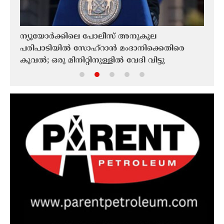
ന്യൂയോർക്കിലെ പോലീസ് അനുകൂല
ആവാസ
പരിപാടിയിൽ സോഹ്‌റാൻ മംദാനിക്കെതിരെ
അമേര
ിരെ
കൂവൽ; ഒരു മിനിറ്റിനുള്ളിൽ വേദി വിട്ടു
തള്ള
അരനൂ