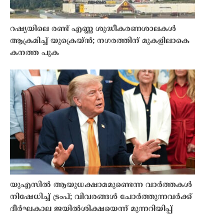
റഷ്യയിലെ രണ്ട് എണ്ണ ശുദ്ധീകരണശാലകൾ
ആക്രമിച്ച് യുക്രെയ്‌ൻ; നഗരത്തിന് മുകളിലാകെ
കനത്ത പുക
യുഎസിൽ ആയുധക്ഷാമമുണ്ടെന്ന വാർത്തകൾ
നിഷേധിച്ച് ട്രംപ്; വിവരങ്ങൾ ചോർത്തുന്നവർക്ക്
ദീർഘകാല ജയിൽശിക്ഷയെന്ന് മുന്നറിയിപ്പ്