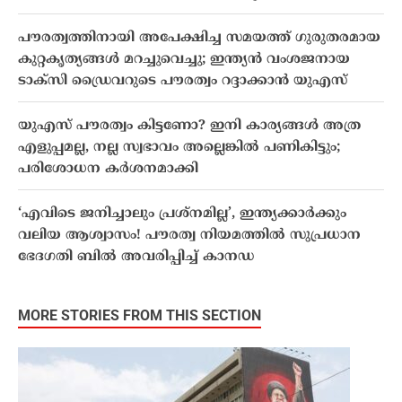
പൗരത്വത്തിനായി അപേക്ഷിച്ച സമയത്ത് ഗുരുതരമായ
കുറ്റകൃത്യങ്ങൾ മറച്ചുവെച്ചു; ഇന്ത്യൻ വംശജനായ
ടാക്സി ഡ്രൈവറുടെ പൗരത്വം റദ്ദാക്കാൻ യുഎസ്
യുഎസ് പൗരത്വം കിട്ടണോ? ഇനി കാര്യങ്ങൾ അത്ര
എളുപ്പമല്ല, നല്ല സ്വഭാവം അല്ലെങ്കിൽ പണികിട്ടും;
പരിശോധന കർശനമാക്കി
‘എവിടെ ജനിച്ചാലും പ്രശ്നമില്ല’, ഇന്ത്യക്കാർക്കും
വലിയ ആശ്വാസം! പൗരത്വ നിയമത്തിൽ സുപ്രധാന
ഭേദഗതി ബിൽ അവരിപ്പിച്ച് കാനഡ
MORE STORIES FROM THIS SECTION