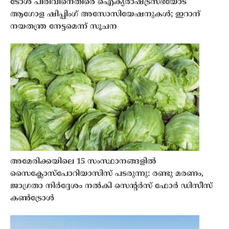
ടോൾ പിരിവിനെതിരെ ഐക്യരാഷ്ട്രസഭയോട്
ആഗോള ഷിപ്പിംഗ് അസോസിയേഷനുകൾ; ഇറാന്
നയതന്ത്ര നേട്ടമെന്ന് സൂചന
അമേരിക്കയിലെ 15 സംസ്ഥാനങ്ങളിൽ
സൈക്ലോസ്പോറിയാസിസ് പടരുന്നു: രണ്ടു മരണം,
ജാഗ്രതാ നിർദ്ദേശം നൽകി സെന്റർസ് ഫോർ ഡിസീസ്
കൺട്രോൾ