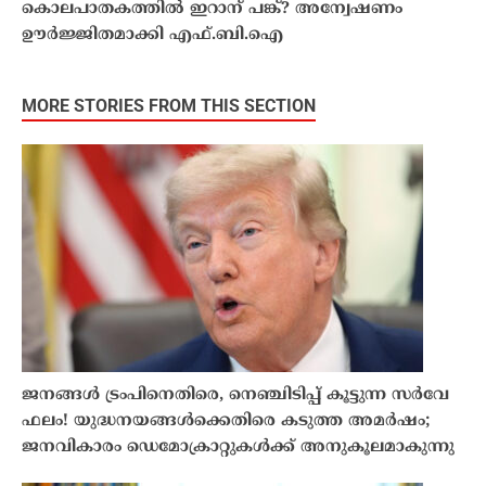
കൊലപാതകത്തിൽ ഇറാന് പങ്ക്? അന്വേഷണം
ഊർജ്ജിതമാക്കി എഫ്.ബി.ഐ
MORE STORIES FROM THIS SECTION
ജനങ്ങൾ ട്രംപിനെതിരെ, നെഞ്ചിടിപ്പ് കൂട്ടുന്ന സർവേ
ഫലം! യുദ്ധനയങ്ങൾക്കെതിരെ കടുത്ത അമർഷം;
ജനവികാരം ഡെമോക്രാറ്റുകൾക്ക് അനുകൂലമാകുന്നു