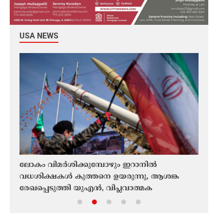
USA NEWS
്ന
ലോകം വിമർശിക്കുമ്പോഴും ഇറാനിൽ
ആശ്വ
ത്ത
വധശിക്ഷകൾ കുത്തനെ ഉയരുന്നു, ആശങ്ക
പകച്
്
രേഖപ്പെടുത്തി യുഎൻ, വിപ്ലവാത്മക
ചർച്
മുന്നറിയിപ്പുമായി പ്രമുഖ രാഷ്ട്രീയ തടവുകാരൻ
സമയമ