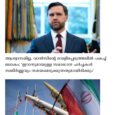
ആശ്വാസമില്ല, വാൻസിന്റെ വെളിപ്പെടുത്തലിൽ പകച്ച്
ലോകം; ‘ഇറാനുമായുള്ള സമാധാന ചർച്ചകൾ
സങ്കീർണ്ണവും സമയമെടുക്കുന്നതുമായിരിക്കും’