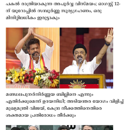
പകൽ രാത്രിയാകുന്ന അപൂർവ്വ വിസ്മയം; ഓഗസ്റ്റ് 12-
ന് യൂറോപ്പിൽ സമ്പൂർണ്ണ സൂര്യഗ്രഹണം, ഒരു
മിനിറ്റിലധികം ഇരുട്ടാകും
മണ്ഡലപുനർനിർണ്ണയ ബില്ലിനെ എന്നും
എതിർക്കുമെന്ന് ഉദയനിധി; അടിയന്തര യോഗം വിളിച്ച്
മുഖ്യമന്ത്രി വിജയ്, കേന്ദ്ര നീക്കത്തിനെതിരെ
ശക്തമായ പ്രതിരോധം തീർക്കും