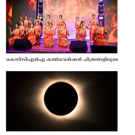
കെസിസിഎൻഎ കൺവെൻഷൻ ചിത്രങ്ങളിലൂടെ