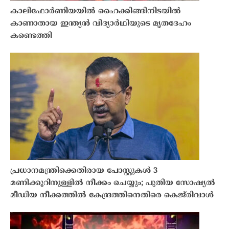
കാലിഫോർണിയയിൽ ഹൈക്കിങ്ങിനിടയിൽ
കാണാതായ ഇന്ത്യൻ വിദ്യാർഥിയുടെ മൃതദേഹം
കണ്ടെത്തി
പ്രധാനമന്ത്രിക്കെതിരായ പോസ്റ്റുകൾ 3
മണിക്കൂറിനുള്ളിൽ നീക്കം ചെയ്യും; പുതിയ സോഷ്യൽ
മീഡിയ നീക്കത്തിൽ കേന്ദ്രത്തിനെതിരെ കെജ്‌രിവാൾ