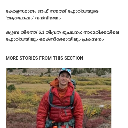
കേരളസമാജം ഓഫ് സൗത്ത് ഫ്ലോറിഡയുടെ
‘ആഘോഷം’ വൻവിജയം
ക്യൂബ തീരത്ത് 6.1 തീവ്രത ഭൂചലനം; അമേരിക്കയിലെ
ഫ്ലോറിഡയിലും മെക്സിക്കോയിലും പ്രകമ്പനം
MORE STORIES FROM THIS SECTION