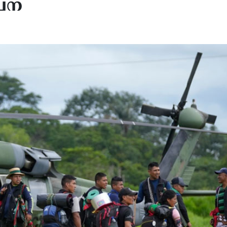
ൂചന
്കാന കൺവൻഷന്
‘നമ്മൾ ജെഡിയെ ജയിപ്പിക
ഭമായ തുടക്കം…
2028-ലെ പ്രസിഡൻ്റ് സ്ഥാ
ങ്ങളിലൂടെ…
ജെഡി വാൻസിനെ പിന്തുണച്ച