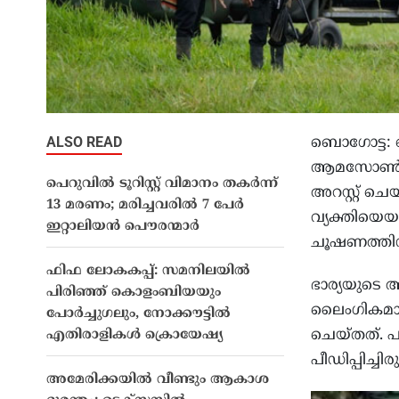
ALSO READ
ബൊഗോട്ട: 
ആമസോൺ കാട
പെറുവിൽ ടൂറിസ്റ്റ് വിമാനം തകർന്ന്
അറസ്റ്റ് ചെ
13 മരണം; മരിച്ചവരിൽ 7 പേർ
വ്യക്തിയെയ
ഇറ്റാലിയൻ പൌരന്മാർ
ചൂഷണത്തിന്
ഫിഫ ലോകകപ്പ്: സമനിലയിൽ
ഭാര്യയുടെ
പിരിഞ്ഞ് കൊളംബിയയും
ലൈംഗികമായ
പോർച്ചുഗലും, നോക്കൗട്ടിൽ
ചെയ്തത്. 
എതിരാളികൾ ക്രൊയേഷ്യ
പീഡിപ്പിച്ച
അമേരിക്കയിൽ വീണ്ടും ആകാശ