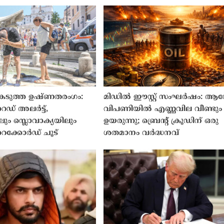
 കടുത്ത ഉഷ്ണതരംഗം:
മിഡിൽ ഈസ്റ്റ് സംഘർഷം: ആ
െഡ് അലർട്ട്,
വിപണിയിൽ എണ്ണവില വീണ്ടും
ലും സ്ലൊവാക്യയിലും
ഉയരുന്നു; ബ്രെൻ്റ് ക്രൂഡിന് ഒരു
ക്കോർഡ് ചൂട്
ശതമാനം വർദ്ധനവ്