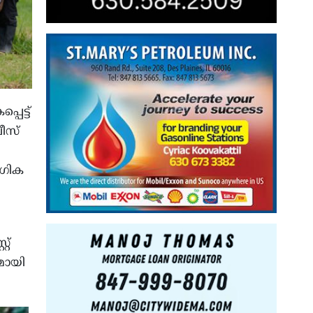
െട്ട്
ീസ്
ംഗിക
റ്
മായി