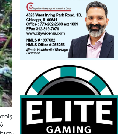
രിട്ട
്‍
പീഡനം