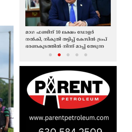
്കണം’;
മാഗ ഫണ്ടിന് 10 ലക്ഷം ഡോളർ
നൈൽസ് റ
നാർത്ഥിയായി
നൽകി, നികുതി തട്ടിപ്പ് കേസിൽ ട്രംപ്
മുളയാനിക
് ട്രംപ്
ഭരണകൂടത്തിൽ നിന്ന് മാപ്പ് തേടുന്ന
നേതൃത്വത
ഇന്ത്യൻ വംശജനായ ഡോക്ടർ
സ്ഥാനമേറ്