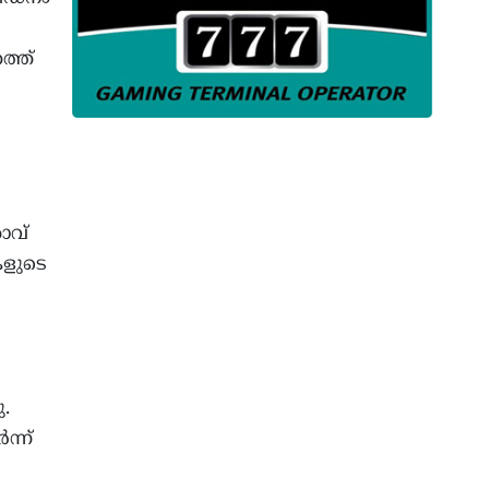
ത്ത്
താവ്
ികളുടെ
ു.
ന്ന്