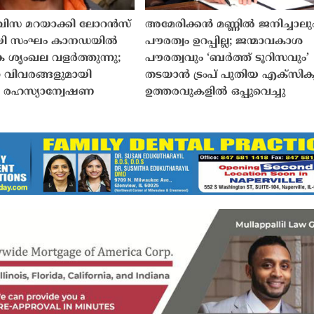
ി വിസ മറയാക്കി ലോറൻസ്
അമേരിക്കൻ മണ്ണിൽ ജനിച്ചാലു
ി സംഘം കാനഡയിൽ
പൗരത്വം ഉറപ്പില്ല; ജന്മാവകാശ
ൃംഖല വളർത്തുന്നു;
പൗരത്വവും ‘ബർത്ത് ടൂറിസവും’
്ന വിവരങ്ങളുമായി
തടയാൻ ട്രംപ് പുതിയ എക്സിക്യൂട
രഹസ്യാന്വേഷണ
ഉത്തരവുകളിൽ ഒപ്പുവെച്ചു