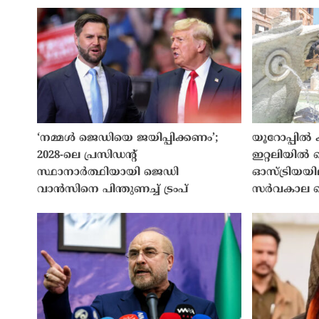
‘നമ്മൾ ജെഡിയെ ജയിപ്പിക്കണം’;
യൂറോപ്പിൽ
2028-ലെ പ്രസിഡൻ്റ്
ഇറ്റലിയിൽ റ
സ്ഥാനാർത്ഥിയായി ജെഡി
ഓസ്ട്രിയയി
വാൻസിനെ പിന്തുണച്ച് ട്രംപ്
സർവകാല റെ