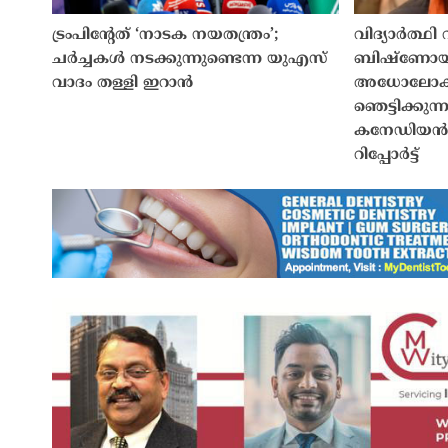
ട്രംപിൻ്റേത് ‘നാടക നയതന്ത്രം’;
വിദ്യാർത്ഥ
ചർച്ചകൾ നടക്കുന്നുണ്ടെന്ന യുഎസ്
ബിഷ്ണോയ
വാദം തള്ളി ഇറാൻ
അധോലോക ശ
ഞെട്ടിക്കുന
കനേഡിയൻ 
റിപ്പോർട്ട്