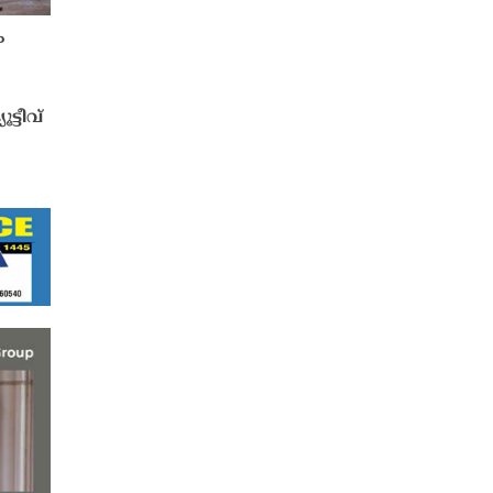
ം
്ടീവ്