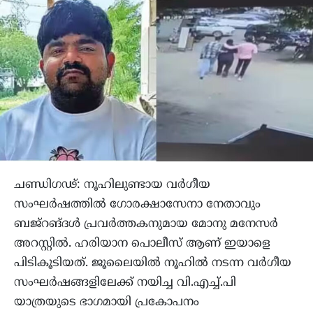
ചണ്ഡിഗഢ്: നൂഹിലുണ്ടായ വർഗീയ
സംഘർഷത്തിൽ ഗോരക്ഷാസേനാ നേതാവും
ബജ്‌റങ്ദൾ പ്രവർത്തകനുമായ മോനു മനേസർ
അറസ്റ്റിൽ. ഹരിയാന പൊലീസ് ആണ് ഇയാളെ
പിടികൂടിയത്. ജൂലൈയിൽ നൂഹിൽ നടന്ന വർഗീയ
സംഘർഷങ്ങളിലേക്ക് നയിച്ച വി.എച്ച്.പി
യാത്രയുടെ ഭാഗമായി പ്രകോപനം