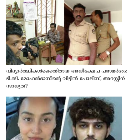
വിദ്യാർത്ഥികൾക്കെതിരായ അധിക്ഷേപ പരാമർശം:
ടി.ജി. മോഹൻദാസിന്റെ വീട്ടിൽ പോലീസ്, അറസ്റ്റിന്
സാധ്യത?