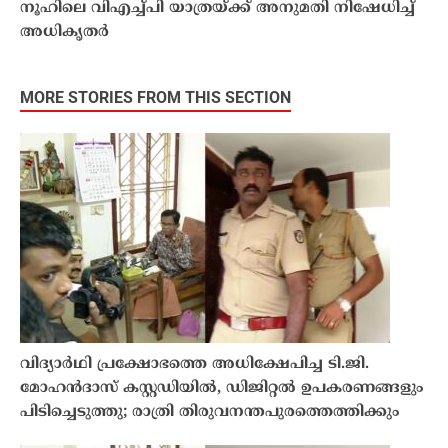
നൂഹിലെ വിഎച്ച്പി യാത്രയ്ക്ക് അനുമതി നിഷേധിച്ച്
അധികൃതർ
MORE STORIES FROM THIS SECTION
വിദ്യാർഥി പ്രക്ഷോഭത്തെ അധിക്ഷേപിച്ച ടി.ജി.
മോഹൻദാസ് കസ്റ്റഡിയിൽ, ഡിജിറ്റൽ ഉപകരണങ്ങളും
പിടിച്ചെടുത്തു; രാത്രി തിരുവനന്തപുരത്തെത്തിക്കും