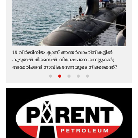
y
19 വിർജീനിയ ക്ലാസ് അന്തർവാഹിനികളിൽ
ടെഹ്
കൂടുതൽ മിസൈൽ വിക്ഷേപണ സെല്ലുകൾ;
അംഗീ
അമേരിക്കൻ നാവികസേനയുടെ നീക്കമെന്ത്?
തുറക