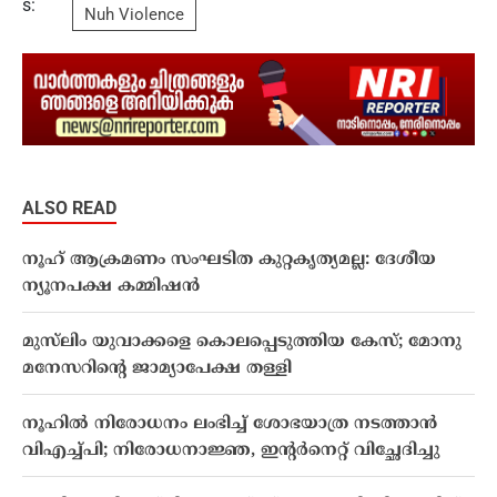
s:
Nuh Violence
ALSO READ
നൂഹ് ആക്രമണം സംഘടിത കുറ്റകൃത്യമല്ല: ദേശീയ
ന്യൂനപക്ഷ കമ്മിഷൻ
മുസ്‍ലിം യുവാക്കളെ കൊലപ്പെടുത്തിയ കേസ്; മോനു
മനേസറിന്‍റെ ജാമ്യാപേക്ഷ തള്ളി
നൂഹില്‍ നിരോധനം ലംഭിച്ച് ശോഭയാത്ര നടത്താൻ
വിഎച്ച്പി; നിരോധനാജ്ഞ, ഇന്റര്‍നെറ്റ് വിച്ഛേദിച്ചു