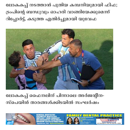
ലോകകപ്പ് നടത്താൻ പുതിയ കമ്പനിയുമായി ഫിഫ;
ട്രംപിന്റെ ബന്ധുവും ഓഹരി വാങ്ങിയേക്കുമെന്ന്
റിപ്പോർട്ട്, കടുത്ത എതിർപ്പുമായി യുവേഫ
ലോകകപ്പ് ഫൈനലിന് പിന്നാലെ അർജന്റീന-
സ്‌പെയിൻ താരങ്ങൾക്കിടയിൽ സംഘർഷം