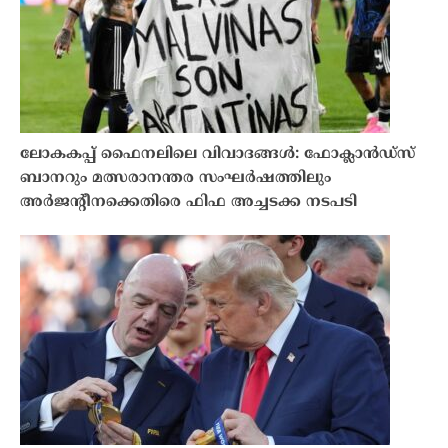
ലോകകപ്പ് ഫൈനലിലെ വിവാദങ്ങൾ: ഫോക്ലാൻഡ്‌സ്
ബാനറും മത്സരാനന്തര സംഘർഷത്തിലും
അർജന്റീനക്കെതിരെ ഫിഫ അച്ചടക്ക നടപടി