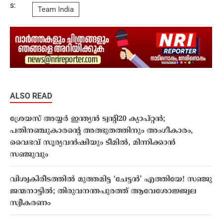
s:
Team India
ALSO READ
ശ്രേയസ് അയ്യർ ഇന്ത്യൻ ട്വന്റി20 ക്യാപ്റ്റൻ;
പതിനഞ്ചുകാരന്റെ അത്ഭുതത്തിനും അംഗീകാരം,
വൈഭവ് സൂര്യവൻഷിയും ടീമിൽ, മിന്നിക്കാൻ
സഞ്ജുവും
വിശ്വകിരീടത്തിൽ മുത്തമിട്ട ‘ചേട്ടൻ’ എത്തിയേ! സഞ്ജു
ജന്മനാട്ടിൽ; തിരുവനന്തപുരത്ത് ആവേശോജ്ജ്വല
സ്വീകരണം