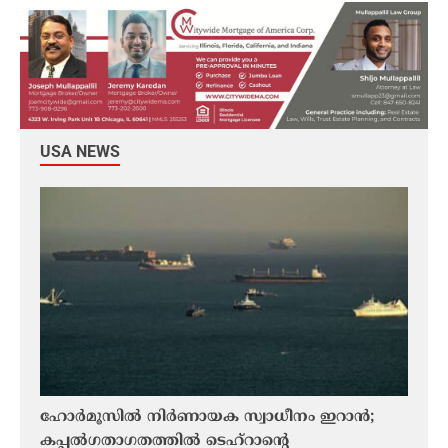
USA NEWS
ഹോർമൂസിൽ നിർണായക സ്വാധീനം ഇറാന്‍;
ഗൾഫ്
കപ്പൽഗതാഗതത്തിൽ ടെഹ്റാന്റെ
ചെയ്