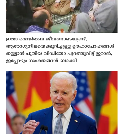
ഇതാ മൊജ്തബ ജീവനോടെയുണ്ട്,
ആരോഗ്യനിലയെക്കുറിച്ചുള്ള ഊഹാപോഹങ്ങൾ
തള്ളാൻ പുതിയ വീഡിയോ പുറത്തുവിട്ട് ഇറാൻ,
ഇപ്പോഴും സംശയങ്ങൾ ബാക്കി