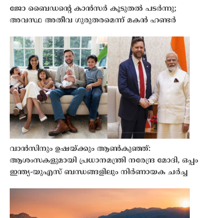
ജോ ബൈഡൻ്റെ കാൻസർ കൂടുതൽ പടർന്നു;
അവസ്ഥ അതീവ ഗുരുതരമെന്ന് മകൻ ഹണ്ടർ
വാൻസിനും ഉഷയ്ക്കും ആൺകുഞ്ഞ്:
ആശംസകളുമായി പ്രധാനമന്ത്രി നരേന്ദ്ര മോദി, ഒപ്പം
ഇന്ത്യ-യുഎസ് ബന്ധങ്ങളിലും നിർണായക ചർച്ച