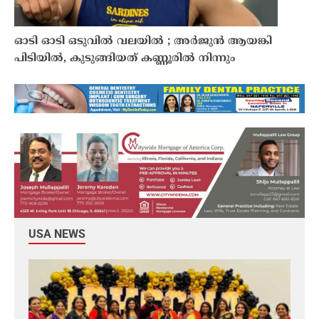
ഓടി ഓടി ഒടുവിൽ വലയിൽ ; അർജുൻ ആയങ്കി
പിടിയിൽ, കുടുങ്ങിയത് കണ്ണൂരിൽ നിന്നും
USA NEWS