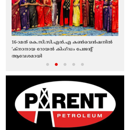
16-ാമത് കെ.സി.സി.എന്‍.എ കൺവെൻഷനിൽ
സെൻ്
ക്ക്
‘ക്നാനായ റോയൽ കിംഗ്ഡം പേജൻ്റ്’
ധരിച
ആവേശമായി
കുത്