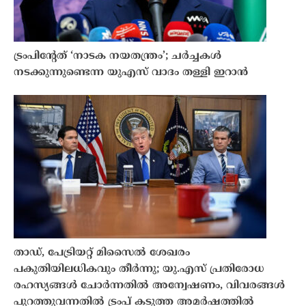
ട്രംപിൻ്റേത് ‘നാടക നയതന്ത്രം’; ചർച്ചകൾ
നടക്കുന്നുണ്ടെന്ന യുഎസ് വാദം തള്ളി ഇറാൻ
താഡ്, പേട്രിയറ്റ് മിസൈൽ ശേഖരം
പകുതിയിലധികവും തീർന്നു; യു.എസ് പ്രതിരോധ
രഹസ്യങ്ങൾ ചോർന്നതിൽ അന്വേഷണം, വിവരങ്ങൾ
പുറത്തുവന്നതിൽ ട്രംപ് കടുത്ത അമർഷത്തിൽ