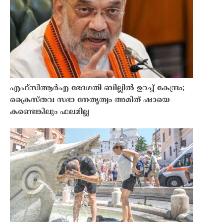
എഫ്സിആർഎ ഭേദഗതി ബില്ലിൽ ഉറച്ച് കേന്ദ്രം;
ക്രൈസ്തവ സഭാ നേതൃത്വം അമിത് ഷായെ
കണ്ടെങ്കിലും ഫലമില്ല