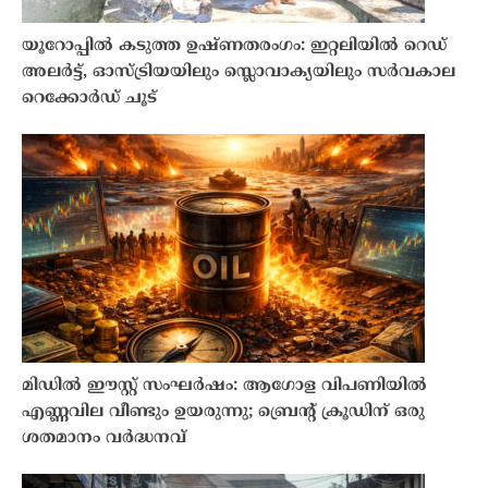
യൂറോപ്പിൽ കടുത്ത ഉഷ്ണതരംഗം: ഇറ്റലിയിൽ റെഡ്
അലർട്ട്, ഓസ്ട്രിയയിലും സ്ലൊവാക്യയിലും സർവകാല
റെക്കോർഡ് ചൂട്
മിഡിൽ ഈസ്റ്റ് സംഘർഷം: ആഗോള വിപണിയിൽ
എണ്ണവില വീണ്ടും ഉയരുന്നു; ബ്രെൻ്റ് ക്രൂഡിന് ഒരു
ശതമാനം വർദ്ധനവ്