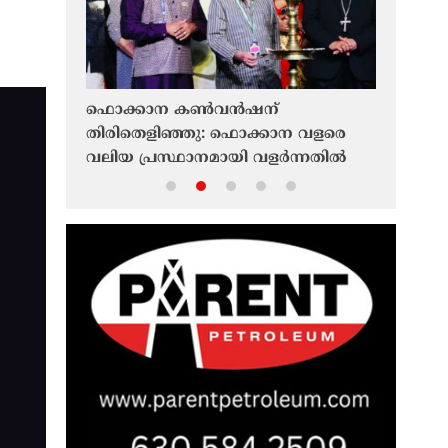
ഫൊക്കാന കൺവൻഷന്
മിഡിൽ 
തിരിതെളിഞ്ഞു: ഫൊക്കാന വളരെ
വിപണിയി
വലിയ പ്രസ്ഥാനമായി വളർന്നതിൽ
ഉയരുന്നു;
സന്തോഷമെന്ന് ഉദ്ഘാടന
ശതമാനം 
പ്രസംഗത്തിൽ അടൂർ
ഗോപാലകൃഷ്ണൻ