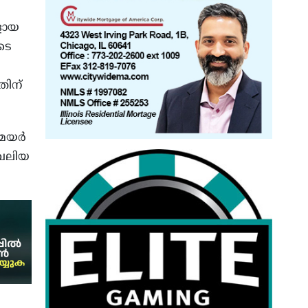
ളായ
ടെ
തിന്
 മേയർ
 വലിയ