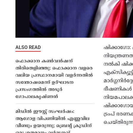
ALSO READ
ഷിക്കാഗോ: 
നിയന്ത്രണത
ഫൊക്കാന കൺവൻഷന്
നൽകി ഷിക
തിരിതെളിഞ്ഞു: ഫൊക്കാന വളരെ
എക്‌സിക്യൂ
വലിയ പ്രസ്ഥാനമായി വളർന്നതിൽ
മാർഗ്ഗനിർദ
സന്തോഷമെന്ന് ഉദ്ഘാടന
ഭീഷണികൾ വ
പ്രസംഗത്തിൽ അടൂർ
ഗോപാലകൃഷ്ണൻ
നിയമപാലകർക
ഷിക്കാഗോയി
മിഡിൽ ഈസ്റ്റ് സംഘർഷം:
ട്രംപ് ഭരണ
ആഗോള വിപണിയിൽ എണ്ണവില
ചെയ്തിരുന്ന
വീണ്ടും ഉയരുന്നു; ബ്രെൻ്റ് ക്രൂഡിന്