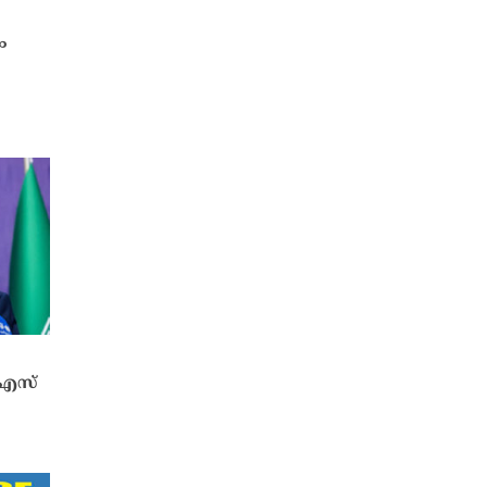
ം
ുഎസ്