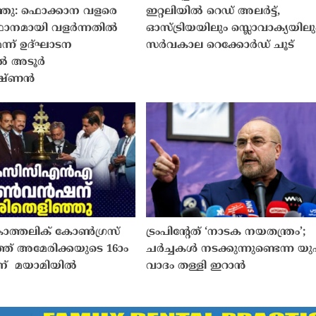
്ഞു: ഫൊക്കാന വളരെ
ഇറ്റലിയിൽ റെഡ് അലർട്ട്,
്ഥാനമായി വളർന്നതിൽ
ഓസ്ട്രിയയിലും സ്ലൊവാക്യയിലു
്ന് ഉദ്ഘാടന
സർവകാല റെക്കോർഡ് ചൂട്
ിൽ അടൂർ
ഷ്ണൻ
ാത്തലിക് കോൺഗ്രസ്
ട്രംപിൻ്റേത് ‘നാടക നയതന്ത്രം’;
ത് അമേരിക്കയുടെ 16ാം
ചർച്ചകൾ നടക്കുന്നുണ്ടെന്ന യ
 മയാമിയിൽ
വാദം തള്ളി ഇറാൻ