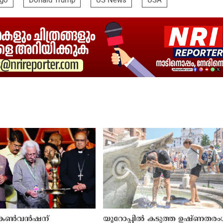
ago
Donald Trump
US News
USA
 കൺവൻഷന്
യൂറോപ്പിൽ കടുത്ത ഉഷ്ണതരം