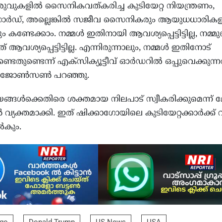
രുവുകളിൽ സൈനികവത്കരിച്ച കുടിയേറ്റ നിയന്ത്രണം,
ർഡ്, അല്ലെങ്കിൽ സജീവ സൈനികരും ആയുധധാരിക
കണ്ടേക്കാം. നമ്മൾ ഇതിനായി ആവശ്യപ്പെട്ടിട്ടില്ല, നമ്മു
ആവശ്യപ്പെട്ടിട്ടില്ല. എന്നിരുന്നാലും, നമ്മൾ ഇതിനോട്
േണ്ടതുണ്ടെന്ന് എക്‌സിക്യൂട്ടീവ് ഓർഡറിൽ ഒപ്പുവെക്കുന്ന
േയർ ജോൺസൺ പറഞ്ഞു.
 നയങ്ങൾക്കെതിരെ ശക്തമായ നിലപാട് സ്വീകരിക്കുമെന്ന്
്തമാക്കി. ഇത് ഷിക്കാഗോയിലെ കുടിയേറ്റക്കാർക്ക്
ൽകും.