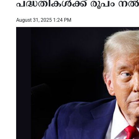
പദ്ധതികൾക്ക് രൂപം ന
August 31, 2025 1:24 PM
ർഷം: ആഗോള
ക്നാനായ കാത്തലിക് കോൺഗ്രസ്
ട്രംപി
ീണ്ടും
ഓഫ് നോർത്ത് അമേരിക്കയുടെ 16ാം
ചർച്ച
ഡിന് ഒരു
കൺവൻഷന് മയാമിയിൽ
വാദം
തുടക്കമായി