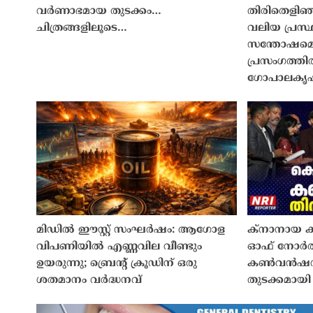
വർണാഭമായ തുടക്കം…
തിരിതെളിഞ
ചിത്രങ്ങളിലൂടെ…
വലിയ പ്രസ
സന്തോഷമെന
പ്രസംഗത്ത
ഗോപാലകൃ
മിഡിൽ ഈസ്റ്റ് സംഘർഷം: ആഗോള
ക്നാനായ ക
വിപണിയിൽ എണ്ണവില വീണ്ടും
ഓഫ് നോർത്
ഉയരുന്നു; ബ്രെൻ്റ് ക്രൂഡിന് ഒരു
കൺവൻഷന്
ശതമാനം വർദ്ധനവ്
തുടക്കമായി