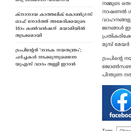
ഒരു ശതമാനം വർദ്ധനവ്
നമ്മുടെ തെ
നാഷണൽ ഗാ
ക്നാനായ കാത്തലിക് കോൺഗ്രസ്
വാഹനങ്ങളും 
ഓഫ് നോർത്ത് അമേരിക്കയുടെ
ജനങ്ങൾ ഇത് 
16ാം കൺവൻഷന് മയാമിയിൽ
തുടക്കമായി
പ്രതികരിക്ക
മുമ്പ് മ
ട്രംപിൻ്റേത് ‘നാടക നയതന്ത്രം’;
ചർച്ചകൾ നടക്കുന്നുണ്ടെന്ന
ട്രംപിന്റെ
യുഎസ് വാദം തള്ളി ഇറാൻ
ജോൺസൺ വ്യക
പിന്തുണ ന
Tags: