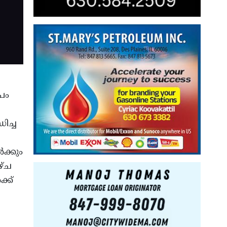
പം
ിച്ച
ക്കും
ഴ്ച
്ക്