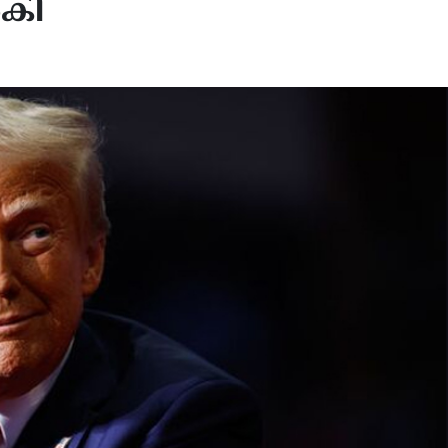
ൽകി
ൻ്റേത് ‘നാടക നയതന്ത്രം’;
ഫൊക്കാന കൺവൻഷന്
കൾ നടക്കുന്നുണ്ടെന്ന യുഎസ്
വർണാഭമായ തുടക്കം…
 തള്ളി ഇറാൻ
ചിത്രങ്ങളിലൂടെ…