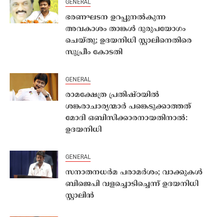
GENERAL
ഭരണഘടന ഉറപ്പുനൽകുന്ന
അവകാശം താങ്കൾ ദുരുപയോഗം
ചെയ്തു; ഉദയനിധി സ്റ്റാലിനെതിരെ
സുപ്രീം കോടതി
GENERAL
രാമക്ഷേത്ര പ്രതിഷ്ഠയിൽ
ശങ്കരാചാര്യന്മാർ പങ്കെടുക്കാത്തത്
മോദി ഒബിസിക്കാരനായതിനാൽ:
ഉദയനിധി
GENERAL
സനാതനധർമ പരാമർശം; വാക്കുകൾ
ബിജെപി വളച്ചൊടിച്ചെന്ന് ഉദയനിധി
സ്റ്റാലിൻ