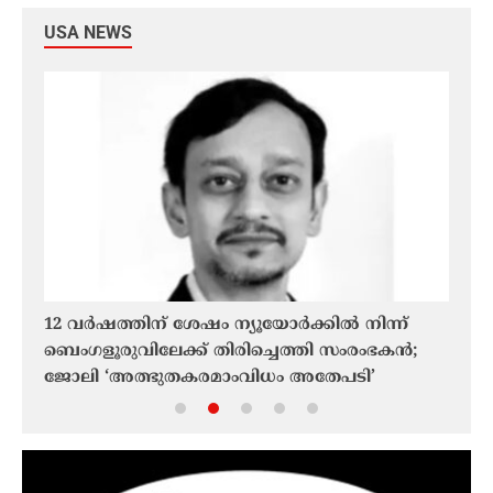
USA NEWS
12 വർഷത്തിന് ശേഷം ന്യൂയോർക്കിൽ നിന്ന്
കേരള
നെ
ബെംഗളൂരുവിലേക്ക് തിരിച്ചെത്തി സംരംഭകൻ;
റസ്റ്റ
ജോലി ‘അത്ഭുതകരമാംവിധം അതേപടി’