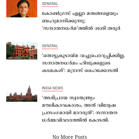
GENERAL
കോൺഗ്രസ് എല്ലാ മതങ്ങളെയും
ബഹുമാനിക്കുന്നു;
‘സനാതനധർമ’ത്തിൽ ശശി തരൂർ
GENERAL
‘തൊട്ടുകൂടായ്മ വച്ചുപൊറുപ്പിക്കില്ല,
സനാതനധർമം ഹിന്ദുക്കളുടെ
കടമകൾ’: മദ്രാസ് ഹൈക്കോടതി
INDIA NEWS
‘അഭിപ്രായ സ്വാതന്ത്ര്യം
മൗലികാവകാശം, അത് വിദ്വേഷ
പ്രസംഗമായി മാറരുത്’: സനാതന
ധര്‍മ്മവിവാദത്തില്‍ കോടതി.
No More Posts