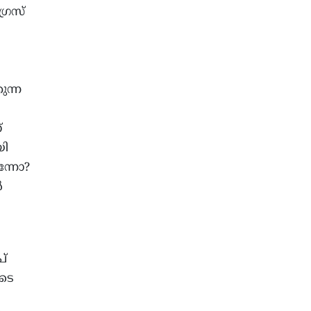
്രസ്
ുന്ന
്
യി
ന്നോ?
‍
പ്
ിടെ