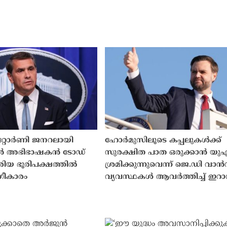
്റോർണി ജനറലായി
ഹോർമുസിലൂടെ കപ്പലുകൾക്ക്
 മുൻ അഭിഭാഷകൻ ടോഡ്
സുരക്ഷിത പാത ഒരുക്കാൻ യു
േരിയ ഭൂരിപക്ഷത്തിൽ
ശ്രമിക്കുന്നുവെന്ന് ജെ.ഡി വാൻ
ഗീകാരം
വ്യവസ്ഥകൾ ആവർത്തിച്ച് ഇറ