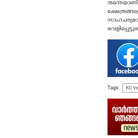
തന്നെയാണ്.ത
ക്ഷേത്രങ്ങ
സാഹചര്യമാണു
വെളിപ്പെട്
Tags:
KC V