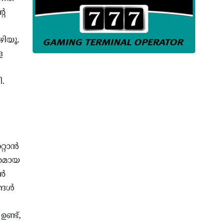
റെ
ിയൂ.
ള
ി.
ാന്‍
തമായ
്‍
ങള്‍
ണ്ട്,