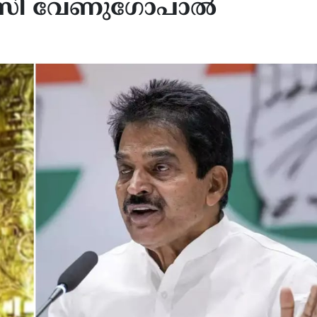
 കെസി വേണുഗോപാല്‍
് പ്രതിനിധിസഭയുടെ
യുഎസ് അറ്റോർണി ജനറ
ത്രണം തിരിച്ചുപിടിച്ചാൽ
ട്രംപിന്റെ മുൻ അഭിഭാഷ
ുമായി ബന്ധമുള്ള
ബ്ലാഞ്ച്; നേരിയ ഭൂരിപക്
നികൾക്കെതിരെ അന്വേഷണം;
സെനറ്റ് അംഗീകാരം
്ച്‌മെന്റും പരിഗണനയിൽ