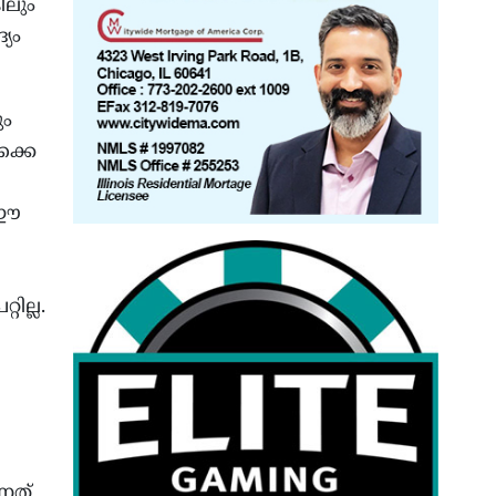
ിലും
്യം
ും
ക്കെ
 ഈ
ില്ല.
്നത്