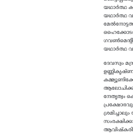
യഥാര്‍ത്ഥ 
യഥാര്‍ത്ഥ 
മേല്‍നോട്ട
ഹൈക്കോടതിയ
ഗവണ്‍മെന്റ
യഥാര്‍ത്ഥ വ
ദേവസ്വം മന്ത
ഉണ്ണികൃഷ്ണന
കമ്മ്യൂണിക്
ആലോചിക്കണ
നേതൃത്വം 
പ്രക്ഷോഭവുമ
ശ്രമിച്ചാലും
സംരക്ഷിക്കാ
ആവിഷ്‌കരിച്