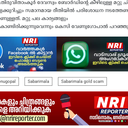
ിരുവിതാംകൂര്‍ ദേവസ്വം ബോര്‍ഡിന്റെ കീഴിലുള്ള മറ്റു ച
ളെക്കുറിച്ചും സമാനമായ രീതിയില്‍ പരിശോധന നടത്തേണ്
ള്ളത്. മറ്റു പല കാര്യങ്ങളും
ടുകൊണ്ടിരിക്കുന്നുവെന്നും കെസി വേണുഗോപാല്‍ പറഞ്ഞു
enugopal
Sabarimala
Sabarimala gold scam