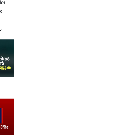
ില
ട
.