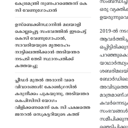
സംബന്ധിച്ച
കേന്ദ്രമന്ത്രി നുണപറഞ്ഞെന്ന് കെ
ഒരു വ്യക്ത
സി വേണുഗോപാൽ
ഉയരുന്നുവെ
ഉസ്ബെക്കിസ്ഥാനിൽ മലയാളി
2019-ല്‍ ന
കൊല്ലപ്പെട്ട സംഭവത്തിൽ ഇടപെട്ട്
കെസി വേണുഗോപാൽ,
ആവര്‍ത്തിച്
സാവരിയയുടെ മൃതദേഹം
ഒപ്പിട്ടിരിക്
നാട്ടിലെത്തിക്കാൻ അടിയന്തര
പറഞ്ഞുകൊണ
നടപടി തേടി സ്ഥാനപതിക്ക്
യാഥാര്‍ത്ഥ്
കത്തയച്ചു
ശബരിമലയില്‍
ബോര്‍ഡിലെ മ
പ്ലീഡർ മുതൽ അദാനി വരെ
അവിടുത്തെ 
വിവാദങ്ങൾ! കോൺഗ്രസിൽ
കരുനീക്കം പുകയുന്നു, അടിയന്തര
മാത്രമാണ്.
കെപിസിസി യോഗം
കവര്‍ന്നെട
വിളിക്കണമെന്ന് കെ സി പക്ഷത്തെ
സംഭവങ്ങള്
ജനറൽ സെക്രട്ടറിയുടെ കത്ത്
സമീപിക്കുന്ന
ഞെട്ടിപ്പിക