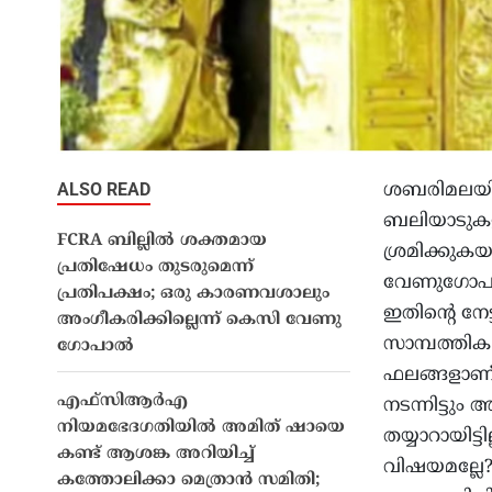
ALSO READ
ശബരിമലയില
ബലിയാടുകളാക
FCRA ബില്ലിൽ ശക്തമായ
ശ്രമിക്കു
പ്രതിഷേധം തുടരുമെന്ന്
വേണുഗോപാല്
പ്രതിപക്ഷം; ഒരു കാരണവശാലും
ഇതിന്റെ നേട്
അം​ഗീകരിക്കില്ലെന്ന് കെസി വേണു​
സാമ്പത്തി
ഗോപാൽ
ഫലങ്ങളാണ്
എഫ്സിആർഎ
നടന്നിട്ടും 
നിയമഭേദഗതിയിൽ അമിത് ഷായെ
തയ്യാറായിട്
കണ്ട് ആശങ്ക അറിയിച്ച്
വിഷയമല്ലേ? 
കത്തോലിക്കാ മെത്രാൻ സമിതി;