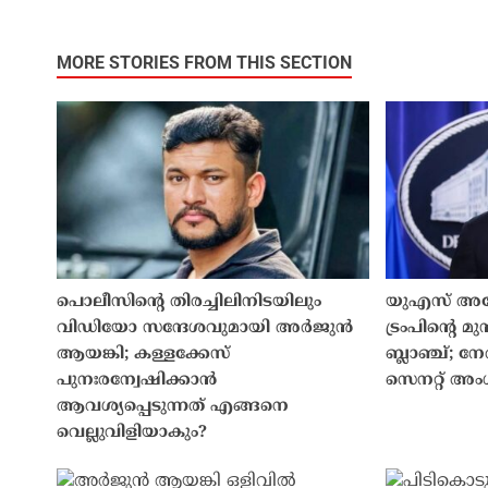
MORE STORIES FROM THIS SECTION
പൊലീസിൻ്റെ തിരച്ചിലിനിടയിലും
യുഎസ് അറ
വിഡിയോ സന്ദേശവുമായി അർജുൻ
ട്രംപിന്റെ
ആയങ്കി; കള്ളക്കേസ്
ബ്ലാഞ്ച്; ന
പുനഃരന്വേഷിക്കാൻ
സെനറ്റ് അം
ആവശ്യപ്പെടുന്നത് എങ്ങനെ
വെല്ലുവിളിയാകും?