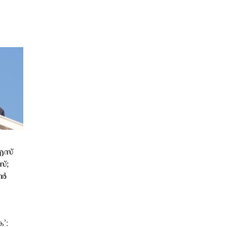
എസ്
സ്;
ാൻ