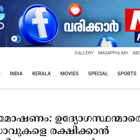
GALLERY
MASAPPULARI
AB
D
INDIA
KERALA
MOVIES
SPECIAL
SPORTS
ോഷണം: ഉദ്യോഗസ്ഥന്മാര
രാവുകളെ രക്ഷിക്കാന്‍