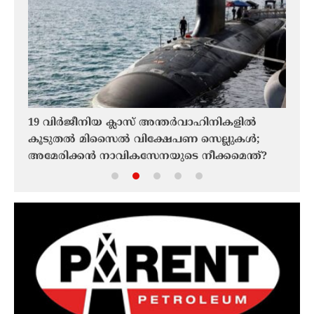
y
19 വിർജീനിയ ക്ലാസ് അന്തർവാഹിനികളിൽ
ടെഹ്
കൂടുതൽ മിസൈൽ വിക്ഷേപണ സെല്ലുകൾ;
അംഗീ
അമേരിക്കൻ നാവികസേനയുടെ നീക്കമെന്ത്?
തുറക