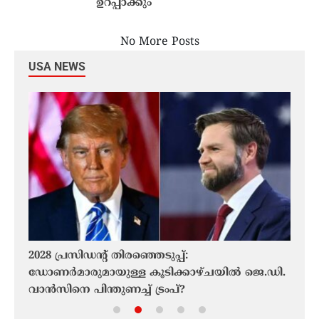
ഉറപ്പാക്കും
No More Posts
USA NEWS
2028 പ്രസിഡന്റ് തിരഞ്ഞെടുപ്പ്:
കാല
ഡോണർമാരുമായുള്ള കൂടിക്കാഴ്ചയിൽ ജെ.ഡി.
കാണാ
വാൻസിനെ പിന്തുണച്ച് ട്രംപ്?
കണ്ട