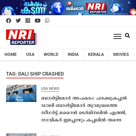
HOME
USA
WORLD
INDIA
KERALA
MOVIES
TAG: DALI SHIP CRASHED
USA NEWS
ബാൾട്ടിമോർ അപകടം: ചരക്കുകപ്പൽ
ഡാലി ബാൾട്ടിമോർ തുറമുഖത്തെ
സീഗർട്ട് മറൈൻ ടെർമിനലിൽ എത്തി,
നാവികർ ഇപ്പോഴും കപ്പലിൽ തന്നെ