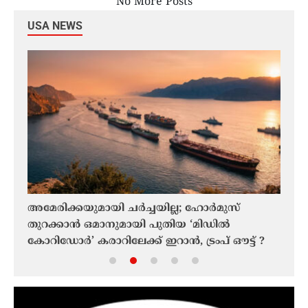
No More Posts
USA NEWS
അമേരിക്കയുമായി ചർച്ചയില്ല; ഹോർമുസ്
മോഡ
തുറക്കാൻ ഒമാനുമായി പുതിയ ‘മിഡിൽ
വാക
കോറിഡോർ’ കരാറിലേക്ക് ഇറാൻ, ട്രംപ് ഔട്ട് ?
നീക