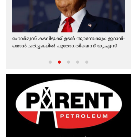
ഹോർമുസ് കടലിടുക്ക് ഉടൻ തുറന്നേക്കും: ഇറാൻ-
റഷ്യ
ഒമാൻ ചർച്ചകളിൽ പുരോഗതിയെന്ന് യു.എസ്
ഭീഷണ
ചുമത്