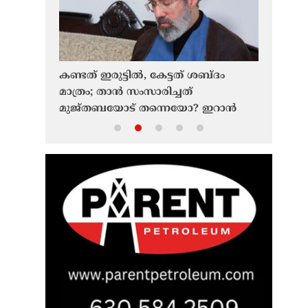
ക്ഷാമം:
കണ്ടത് ഇരുട്ടിൽ, കേട്ടത് ശബ്ദം
ഫൊക്കാന
മാത്രം; താൻ സംസാരിച്ചത്
ഉദ്ഘാടന
ീഡ്’
മുജ്തബയോട് തന്നെയോ? ഇറാൻ
ഗോപാലക
ന്ന
പ്രസിഡൻ്റിനും സംശയം
മാതൃഭാഷ
സംരക്ഷി