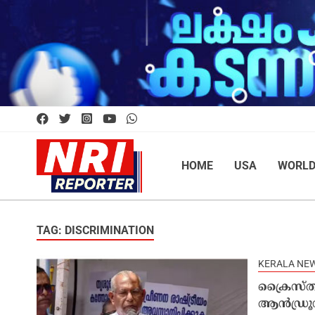
HOME
USA
WORL
TAG: DISCRIMINATION
KERALA NE
ക്രൈസ്ത
ആൻഡ്രൂസ്