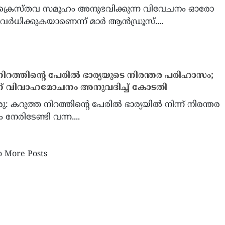
ക്രൈസ്തവ സമൂഹം അനുഭവിക്കുന്ന വിവേചനം ഓരോ
ർധിക്കുകയാണെന്ന് മാർ ആൻഡ്രൂസ്....
ൻ കണിയോടിക്കലിന് ഫോമാ
അമേരിക്കയിൽ കടുത്ത ജല
്റററി എക്സലൻസ് അവാർഡ്’
രാജ്യത്തെ ഏറ്റവും വലിയ
ിറത്തിന്റെ പേരില്‍ ഭാര്യയുടെ നിരന്തര പരിഹാസം;
ജലസംഭരണിയായ ‘ലേക്ക് മ
് വിവാഹമോചനം അനുവദിച്ച് കോടതി
ചരിത്രത്തിലെ ഏറ്റവും താഴ്
നിലയിൽ
 കറുത്ത നിറത്തിന്റെ പേരില്‍ ഭാര്യയില്‍ നിന്ന് നിരന്തര
േരിടേണ്ടി വന്ന....
 More Posts