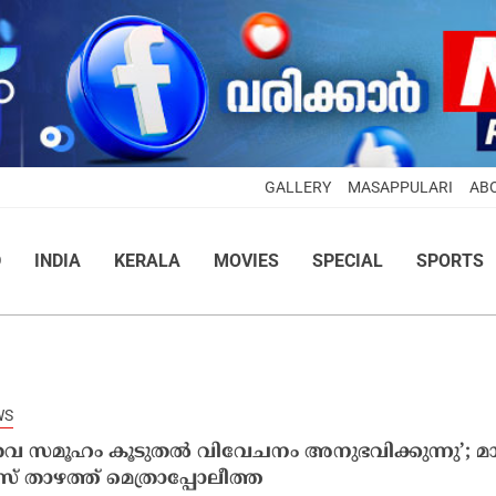
GALLERY
MASAPPULARI
AB
D
INDIA
KERALA
MOVIES
SPECIAL
SPORTS
WS
വ സമൂഹം കൂടുതൽ വിവേചനം അനുഭവിക്കുന്നു’; മ
 താഴത്ത് മെത്രാപ്പോലീത്ത