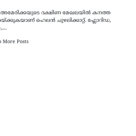
: അമേരിക്കയുടെ ദക്ഷിണ മേഖലയിൽ കനത്ത
്ക്കുകയാണ് ഹെലൻ ചുഴലിക്കാറ്റ്‌. ഫ്ലോറിഡ,
...
NA 16ാം കൺവൻഷൻ:
നാറ്റോയുടെ ഐക്യം തകർ
ിയായി ഫോർട്ട്
റഷ്യൻ തന്ത്രം? വരും വർ
 More Posts
ർഡെയിൽ മേയർ ഡീൻ
പുടിൻ ആക്രമിക്കാൻ സാധ്
ടാലിസും
യുഎസ് രഹസ്യാന്വേഷണ റിപ്