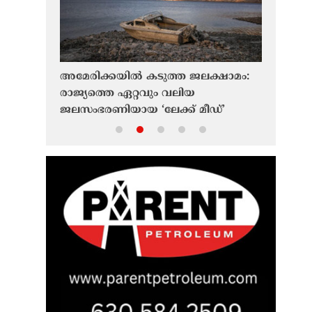
ക്കാൻ
അമേരിക്കയിൽ കടുത്ത ജലക്ഷാമം:
കണ്ടത് ഇ
ഷങ്ങളിൽ
രാജ്യത്തെ ഏറ്റവും വലിയ
മാത്രം; 
യതയെന്ന്
ജലസംഭരണിയായ ‘ലേക്ക് മീഡ്’
മുജ്തബ
പോർട്ട്
ചരിത്രത്തിലെ ഏറ്റവും താഴ്ന്ന
പ്രസിഡൻ
നിലയിൽ