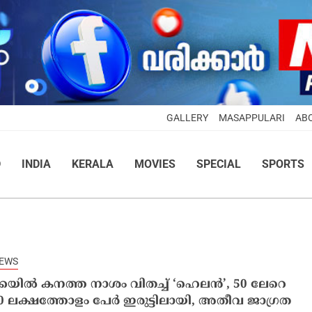
GALLERY
MASAPPULARI
AB
D
INDIA
KERALA
MOVIES
SPECIAL
SPORTS
NEWS
കയിൽ കനത്ത നാശം വിതച്ച് ‘ഹെലൻ’, 50 ലേറെ
0 ലക്ഷത്തോളം പേർ ഇരുട്ടിലായി, അതീവ ജാഗ്രത