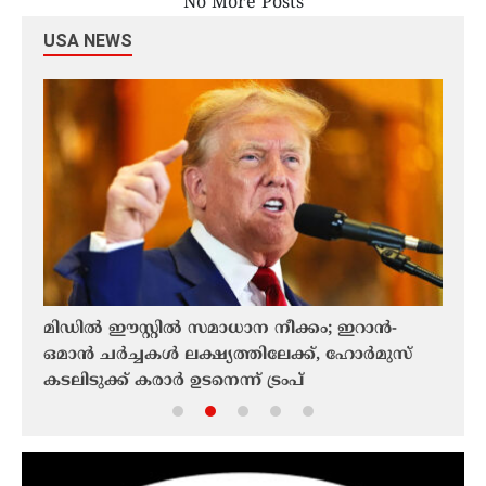
No More Posts
USA NEWS
മിഡിൽ ഈസ്റ്റിൽ സമാധാന നീക്കം; ഇറാൻ-
ലാൻഡ
ഒമാൻ ചർച്ചകൾ ലക്ഷ്യത്തിലേക്ക്, ഹോർമുസ്
തൊട്
കടലിടുക്ക് കരാർ ഉടനെന്ന് ട്രംപ്
പറന്
സുര