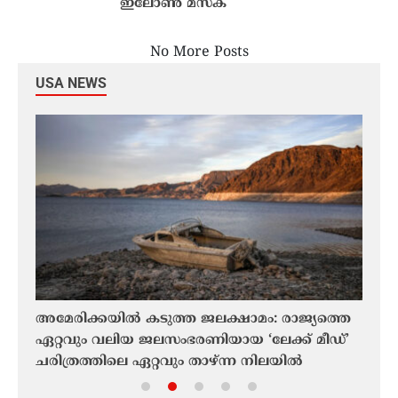
ഇലോൺ മസ്ക്
No More Posts
USA NEWS
്രം;
അമേരിക്കയിൽ കടുത്ത ജലക്ഷാമം: രാജ്യത്തെ
കണ്ട
ഏറ്റവും വലിയ ജലസംഭരണിയായ ‘ലേക്ക് മീഡ്’
സംസാ
ചരിത്രത്തിലെ ഏറ്റവും താഴ്ന്ന നിലയിൽ
പ്രസ