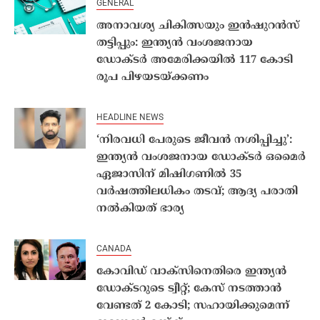
GENERAL
അനാവശ്യ ചികിത്സയും ഇൻഷുറൻസ്
തട്ടിപ്പും: ഇന്ത്യൻ വംശജനായ
ഡോക്ടർ അമേരിക്കയിൽ 117 കോടി
രൂപ പിഴയടയ്ക്കണം
HEADLINE NEWS
‘നിരവധി പേരുടെ ജീവൻ നശിപ്പിച്ചു’:
ഇന്ത്യൻ വംശജനായ ഡോക്ടർ ഒമൈർ
ഏജാസിന് മിഷിഗണിൽ 35
വർഷത്തിലധികം തടവ്; ആദ്യ പരാതി
നൽകിയത് ഭാര്യ
CANADA
കോവിഡ് വാക്സിനെതിരെ ഇന്ത്യൻ
ഡോക്ടറുടെ ട്വീറ്റ്; കേസ് നടത്താൻ
വേണ്ടത് 2 കോടി; സഹായിക്കുമെന്ന്