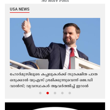
No More Posts
USA NEWS
ുൻ
ഹോർമുസിലൂടെ കപ്പലുകൾക്ക് സുരക്ഷിത പാത
ഫൊക
ഒരുക്കാൻ യുഎസ് ശ്രമിക്കുന്നുവെന്ന് ജെ.ഡി
ചരിത
വാൻസ്; വ്യവസ്ഥകൾ ആവർത്തിച്ച് ഇറാൻ
മലയാ
ഫൊക
ചരിത്