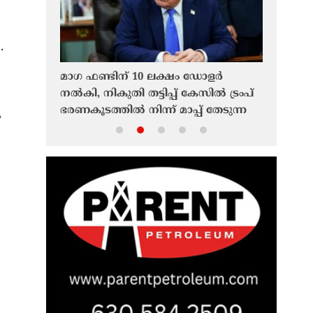
.
്കണം’;
മാഗ ഫണ്ടിന് 10 ലക്ഷം ഡോളർ
നൈൽസ് റ
നാർത്ഥിയായി
നൽകി, നികുതി തട്ടിപ്പ് കേസിൽ ട്രംപ്
മുളയാനിക
് ട്രംപ്
ഭരണകൂടത്തിൽ നിന്ന് മാപ്പ് തേടുന്ന
നേതൃത്വത
”
ഇന്ത്യൻ വംശജനായ ഡോക്ടർ
സ്ഥാനമേറ്