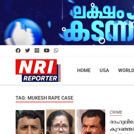
HOME
USA
WORL
TAG: MUKESH RAPE CASE
CRIME
രാഹുലിന്
കുറഞ്ഞത