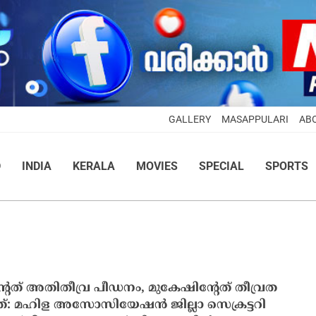
GALLERY
MASAPPULARI
AB
D
INDIA
KERALA
MOVIES
SPECIAL
SPORTS
റേത് അതിതീവ്ര പീഡനം, മുകേഷിന്റേത് തീവ്രത
്: മഹിള അസോസിയേഷൻ ജില്ലാ സെക്രട്ടറി