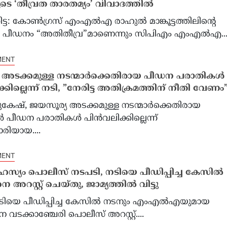
െ ‘തീവ്രത താരതമ്യം’ വിവാദത്തിൽ
ട്ട: കോൺഗ്രസ് എംഎൽഎ രാഹുൽ മാങ്കൂട്ടത്തിലിന്റെ
പീഡനം “അതിതീവ്ര”മാണെന്നും സിപിഎം എംഎൽഎ...
്കാന കൺവൻഷന്
‘നമ്മൾ ജെഡിയെ ജയിപ്പിക
MENT
ഭമായ തുടക്കം…
2028-ലെ പ്രസിഡൻ്റ് സ്ഥാ
അടക്കമുള്ള നടന്മാര്‍ക്കെതിരായ പീഡന പരാതികള്‍
ങ്ങളിലൂടെ…
ജെഡി വാൻസിനെ പിന്തുണച്ച
്കില്ലെന്ന് നടി, ”നേരിട്ട അതിക്രമത്തിന് നീതി വേണം
ുകേഷ്, ജയസൂര്യ അടക്കമുള്ള നടന്മാര്‍ക്കെതിരായ
 പീഡന പരാതികള്‍ പിന്‍വലിക്കില്ലെന്ന്
രിയായ....
MENT
്യം പൊലീസ് നടപടി, നടിയെ പീഡിപ്പിച്ച കേസിൽ
അറസ്റ്റ് ചെയ്തു, ജാമ്യത്തില്‍ വിട്ടു
ടിയെ പീഡിപ്പിച്ച കേസില്‍ നടനും എംഎല്‍എയുമായ
വടക്കാഞ്ചേരി പൊലീസ് അറസ്റ്റ്....